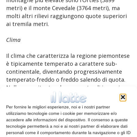
montagne più elevate sono l’Ortles (3899
metri) e il monte Cevedale (3764 metri), ma
molti altri rilievi raggiungono quote superiori
ai tremila metri.
Clima
Il clima che caratterizza la regione piemontese
è tipicamente temperato a carattere sub-
continentale, diventando progressivamente
temperato-freddo o freddo salendo di quota.
Nelle zone situate a bassa quota gli inverni
sono freddi e umidi con presenza di nebbia,
ma poco piovosi; le estati, invece, sono calde e
Per fornire le migliori esperienze, noi e i nostri partner
afose ma con possibilità di forti temporali,
utilizziamo tecnologie come i cookie per memorizzare e/o
specie nelle zone a nord del Po. Le piogge
accedere alle informazioni del dispositivo. Il consenso a queste
cadono prevalentemente in primavera e in
tecnologie permetterà a noi e ai nostri partner di elaborare dati
personali come il comportamento durante la navigazione o gli ID
autunno sulla maggior parte del territorio, e in