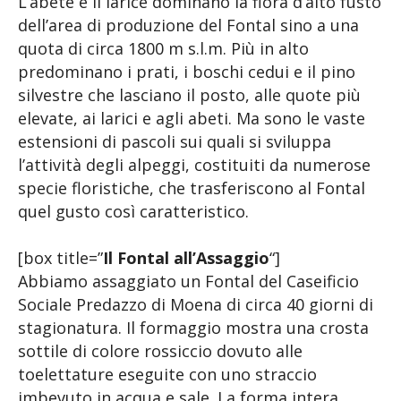
L’abete e il larice dominano la flora d’alto fusto
dell’area di produzione del Fontal sino a una
quota di circa 1800 m s.l.m. Più in alto
predominano i prati, i boschi cedui e il pino
silvestre che lasciano il posto, alle quote più
elevate, ai larici e agli abeti. Ma sono le vaste
estensioni di pascoli sui quali si sviluppa
l’attività degli alpeggi, costituiti da numerose
specie floristiche, che trasferiscono al Fontal
quel gusto così caratteristico.
[box title=”
Il Fontal all’Assaggio
“]
Abbiamo assaggiato un Fontal del Caseificio
Sociale Predazzo di Moena di circa 40 giorni di
stagionatura. Il formaggio mostra una crosta
sottile di colore rossiccio dovuto alle
toelettature eseguite con uno straccio
imbevuto in acqua e sale. La forma intera