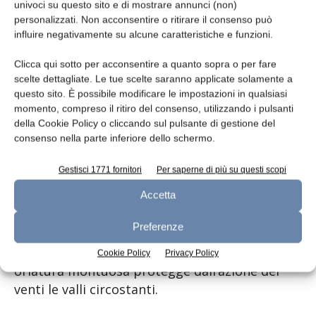
univoci su questo sito e di mostrare annunci (non)
estate nelle zone alpine più elevate e interne.
personalizzati. Non acconsentire o ritirare il consenso può
Decisamente più continentale con inverni
influire negativamente su alcune caratteristiche e funzioni.
freddi ed estati calde, nebbie dense e
Clicca qui sotto per acconsentire a quanto sopra o per fare
persistenti per molti mesi dell’anno è il clima
scelte dettagliate. Le tue scelte saranno applicate solamente a
della pianura lombarda mentre decisamente
questo sito. È possibile modificare le impostazioni in qualsiasi
migliore è quello della fascia collinare e
momento, compreso il ritiro del consenso, utilizzando i pulsanti
prealpina mitigato dalle acque dei laghi. Il
della Cookie Policy o cliccando sul pulsante di gestione del
consenso nella parte inferiore dello schermo.
Trentino-Alto Adige, essendo tutto compreso
nell’area alpina, ha un tipico clima di
Gestisci 1771 fornitori
Per saperne di più su questi scopi
montagna con inverni rigidi ed estati fresche;
Accetta
la piovosità non è molto elevata, con minimi
invernali e massimi in primavera e in autunno.
Preferenze
Tuttavia la regione può contare di diverse
zone climatiche in quanto una compatta
Cookie Policy
Privacy Policy
orlatura montuosa protegge dall’azione dei
venti le valli circostanti.