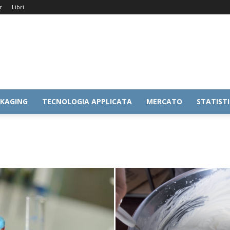
r
Libri
KAGING
TECNOLOGIA APPLICATA
MERCATO
STATIST