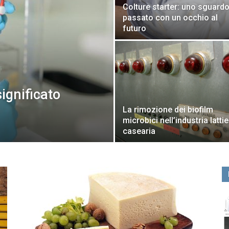
Colture starter: uno sguardo
passato con un occhio al
futuro
significato
La rimozione dei biofilm
microbici nell’industria latti
casearia