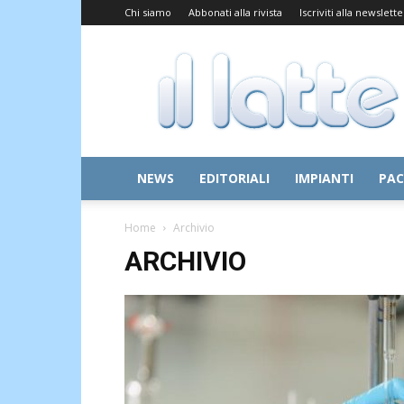
Chi siamo
Abbonati alla rivista
Iscriviti alla newslette
Il
Latte
NEWS
EDITORIALI
IMPIANTI
PAC
Home
Archivio
ARCHIVIO