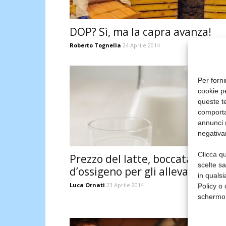
DOP? Sì, ma la capra avanza!
Roberto Tognella
24 Aprile 2014
Per forni
cookie p
queste te
comporta
annunci (
negativa
Clicca qu
Prezzo del latte, boccata
scelte s
d’ossigeno per gli allevatori
in qualsi
Luca Ornati
23 Aprile 2014
Policy o 
schermo