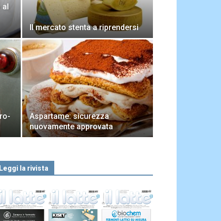
 al
Il mercato stenta a riprendersi
ero-
Aspartame: sicurezza
nuovamente approvata
Leggi la rivista