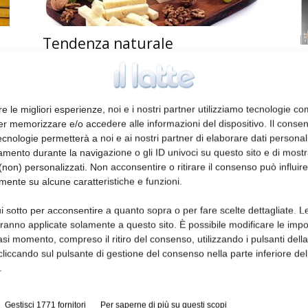
Tendenza naturale
Stefania Milanello
23 Aprile 2014
Ed
re le migliori esperienze, noi e i nostri partner utilizziamo tecnologie co
er memorizzare e/o accedere alle informazioni del dispositivo. Il conse
cnologie permetterà a noi e ai nostri partner di elaborare dati personal
mento durante la navigazione o gli ID univoci su questo sito e di most
non) personalizzati. Non acconsentire o ritirare il consenso può influire
mente su alcune caratteristiche e funzioni.
i sotto per acconsentire a quanto sopra o per fare scelte dettagliate. L
Un approccio analitico
aranno applicate solamente a questo sito. È possibile modificare le impo
multiparametro per la tutela
asi momento, compreso il ritiro del consenso, utilizzando i pulsanti dell
della tipicità dei formaggi
cliccando sul pulsante di gestione del consenso nella parte inferiore del
.
Stefano Cattaneo
22 Aprile 2014
Gestisci 1771 fornitori
Per saperne di più su questi scopi