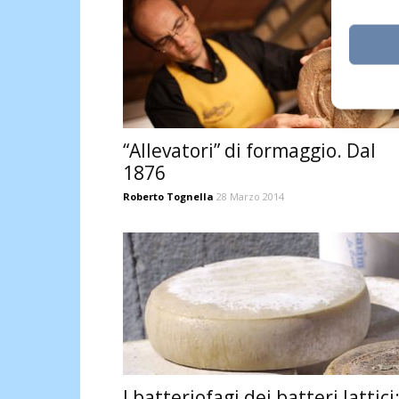
“Allevatori” di formaggio. Dal
1876
Roberto Tognella
28 Marzo 2014
I batteriofagi dei batteri lattici