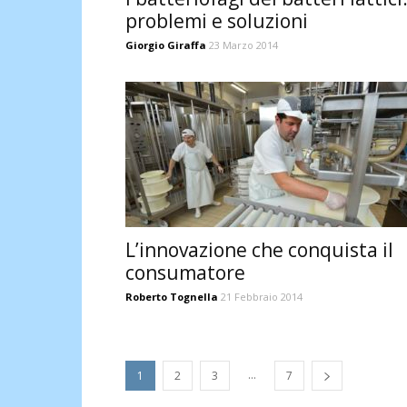
problemi e soluzioni
Giorgio Giraffa
23 Marzo 2014
L’innovazione che conquista il
consumatore
Roberto Tognella
21 Febbraio 2014
...
1
2
3
7