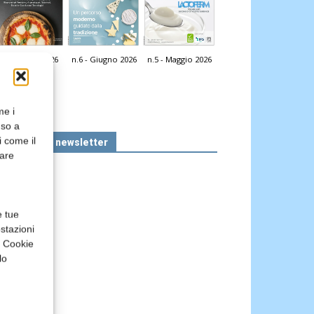
n.7 - Luglio 2026
n.6 - Giugno 2026
n.5 - Maggio 2026
icola Web
me i
nso a
i come il
Iscriviti alla newsletter
rare
e tue
stazioni
a Cookie
lo