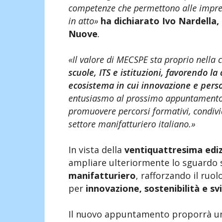
competenze che permettono alle impres
in atto»
ha dichiarato Ivo Nardella,
Nuove
.
«Il valore di MECSPE sta proprio nella 
scuole, ITS e istituzioni, favorendo l
ecosistema in cui innovazione e perso
entusiasmo al prossimo appuntamento d
promuovere percorsi formativi, condivi
settore manifatturiero italiano.»
In vista della
ventiquattresima edi
ampliare ulteriormente lo sguardo 
manifatturiero
, rafforzando il ruo
per
innovazione, sostenibilità e s
Il nuovo appuntamento proporrà un 