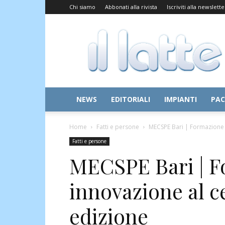
Chi siamo
Abbonati alla rivista
Iscriviti alla newslette
Il
Latte
NEWS
EDITORIALI
IMPIANTI
PAC
Home
Fatti e persone
MECSPE Bari | Formazione e
Fatti e persone
MECSPE Bari | F
innovazione al c
edizione