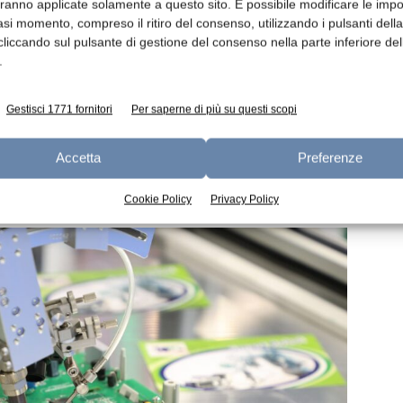
tono nei giovani;
Obiettivo Sostenibilità
,
aranno applicate solamente a questo sito. È possibile modificare le impo
asi momento, compreso il ritiro del consenso, utilizzando i pulsanti dell
nella transizione 5.0; e il
Forum Agenti
,
cliccando sul pulsante di gestione del consenso nella parte inferiore del
essionale per nuove opportunità commerciali.
.
stato l’intervento di
Unioncamere Puglia
,
Gestisci 1771 fornitori
Per saperne di più su questi scopi
ostegno delle imprese
, tra cui il Fondo
ma Resto al Sud,
confermando l’impegno
Accetta
Preferenze
nare le aziende del territorio nei processi
Cookie Policy
Privacy Policy