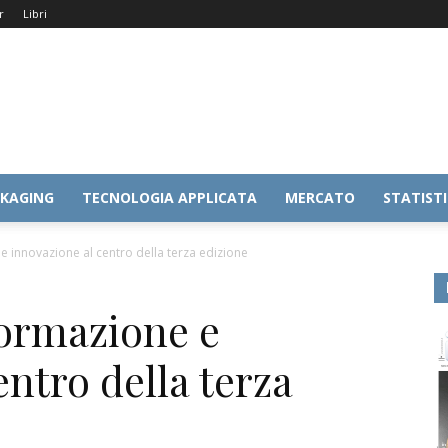
r
Libri
KAGING
TECNOLOGIA APPLICATA
MERCATO
STATIST
 innovazione al centro della terza edizione
ormazione e
entro della terza