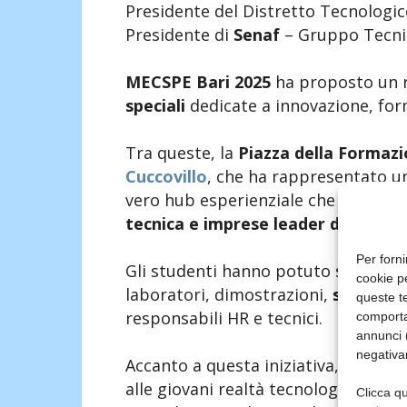
Presidente del Distretto Tecnologic
Presidente di
Senaf
– Gruppo Tecni
MECSPE Bari 2025
ha proposto un 
speciali
dedicate a innovazione, for
Tra queste, la
Piazza della Formazi
Cuccovillo
, che ha rappresentato uno
vero hub esperienziale che
ha messo
tecnica e imprese leader della mec
Per forni
Gli studenti hanno potuto sperimen
cookie p
laboratori, dimostrazioni,
seminari
queste te
responsabili HR e tecnici.
comporta
annunci (
negativa
Accanto a questa iniziativa, la fiera
alle giovani realtà tecnologiche;
MEC
Clicca qu