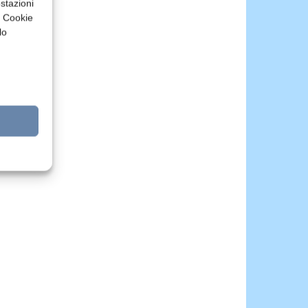
stazioni
a Cookie
lo