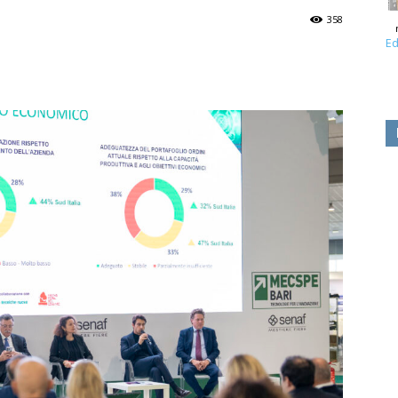
358
Ed