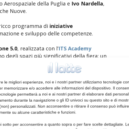
o Aerospaziale della Puglia e
Ivo Nardella
,
che Nuove.
ricco programma di
iniziative
mazione e sviluppo delle competenze.
one 5.0
, realizzata con l’
ITS Academy
 degli spazi più significativi della fiera: un
 in relazione scuole, alta formazione
catronica.
re le migliori esperienze, noi e i nostri partner utilizziamo tecnologie co
tare tecnologie avanzate attraverso
er memorizzare e/o accedere alle informazioni del dispositivo. Il conse
 e incontri di orientamento
con
cnologie permetterà a noi e ai nostri partner di elaborare dati personal
mento durante la navigazione o gli ID univoci su questo sito e di most
non) personalizzati. Non acconsentire o ritirare il consenso può influire
mente su alcune caratteristiche e funzioni.
 ha ospitato la
Start Up Factory
, dedicata
SPE Young & Career
, il percorso pensato
i sotto per acconsentire a quanto sopra o per fare scelte dettagliate. L