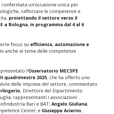
è confermata un’occasione unica per
nologiche, rafforzare le competenze e
ita,
proiettando il settore verso il
 a Bologna, in programma dal 4 al 6
 forte focus su
efficienza, automazione e
io anche al tema delle competenze
presentato l’
Osservatorio MECSPE
 II quadrimestre 2025
, che ha offerto uno
salute delle imprese del settore, commentato
rlingerio
, Direttore del Dipartimento
glia; rappresentanti i associazioni
onfindustria Bari e BAT;
Angelo Giuliana
,
mpetence Center; e
Giuseppe Acierno
,