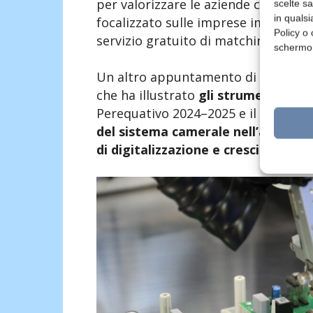
per valorizzare le aziende che inves
scelte s
in qualsi
focalizzato sulle imprese impegnate 
Policy o 
servizio gratuito di matching prof
schermo
Un altro appuntamento di rilievo è 
che ha illustrato
gli strumenti a s
Perequativo 2024–2025 e il program
del sistema camerale nell’accompag
di digitalizzazione e crescita
.