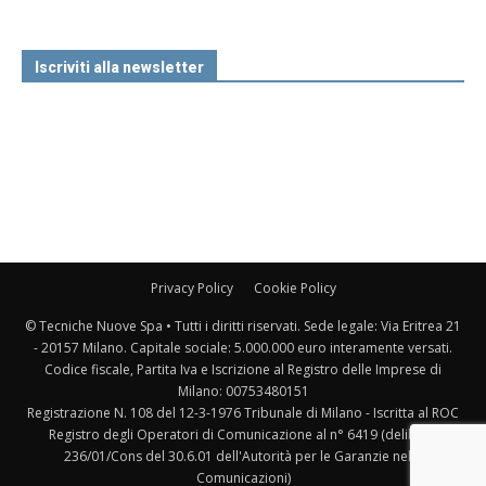
Iscriviti alla newsletter
Privacy Policy
Cookie Policy
© Tecniche Nuove Spa • Tutti i diritti riservati. Sede legale: Via Eritrea 21
- 20157 Milano. Capitale sociale: 5.000.000 euro interamente versati.
Codice fiscale, Partita Iva e Iscrizione al Registro delle Imprese di
Milano: 00753480151
Registrazione N. 108 del 12-3-1976 Tribunale di Milano - Iscritta al ROC
Registro degli Operatori di Comunicazione al n° 6419 (delibera
236/01/Cons del 30.6.01 dell'Autorità per le Garanzie nelle
Comunicazioni)