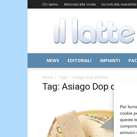
Chi siamo
Abbonati alla rivista
Iscriviti alla newslette
Il
Latte
NEWS
EDITORIALI
IMPIANTI
PAC
Home
Tags
Asiago Dop d’Allevo
Tag: Asiago Dop d’Alle
Per forni
cookie p
queste te
comporta
annunci (