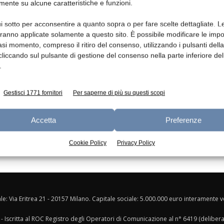
mente su alcune caratteristiche e funzioni.
Ed
i sotto per acconsentire a quanto sopra o per fare scelte dettagliate. L
aranno applicate solamente a questo sito. È possibile modificare le impo
asi momento, compreso il ritiro del consenso, utilizzando i pulsanti dell
cliccando sul pulsante di gestione del consenso nella parte inferiore del
.
Gestisci 1771 fornitori
Per saperne di più su questi scopi
Accetta
Preferenze
Cookie Policy
Privacy Policy
ale: Via Eritrea 21 - 20157 Milano. Capitale sociale: 5.000.000 euro interamente ver
- Iscritta al ROC Registro degli Operatori di Comunicazione al n° 6419 (deliber