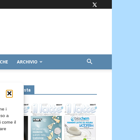
ICHE
ARCHIVIO
Leggi la rivista
me i
nso a
i come il
rare