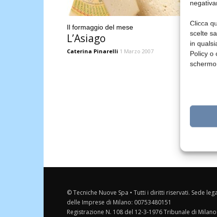
negativa
Clicca qu
Il formaggio del mese
scelte s
L’Asiago
in qualsi
Caterina Pinarelli
1 Marzo 2007
Policy o 
schermo
© Tecniche Nuove Spa • Tutti i diritti riservati. Sede leg
delle Imprese di Milano: 00753480151
Registrazione N. 108 del 12-3-1976 Tribunale di Milano 