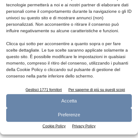
tecnologie permetterà a noi e ai nostri partner di elaborare dati
Leggi la rivista
personali come il comportamento durante la navigazione o gli ID
univoci su questo sito e di mostrare annunci (non)
personalizzati. Non acconsentire o ritirare il consenso può
influire negativamente su alcune caratteristiche e funzioni.
Clicca qui sotto per acconsentire a quanto sopra o per fare
scelte dettagliate. Le tue scelte saranno applicate solamente a
questo sito. È possibile modificare le impostazioni in qualsiasi
momento, compreso il ritiro del consenso, utilizzando i pulsanti
della Cookie Policy o cliccando sul pulsante di gestione del
consenso nella parte inferiore dello schermo.
n.7 - Luglio 2026
n.6 - Giugno 2026
n.5 - Maggio 2026
Edicola Web
Gestisci 1771 fornitori
Per saperne di più su questi scopi
Accetta
Iscriviti alla newsletter
Preferenze
Cookie Policy
Privacy Policy