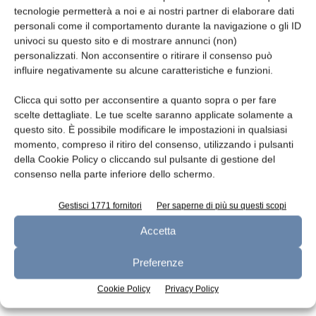
tecnologie permetterà a noi e ai nostri partner di elaborare dati
Leggi la rivista
personali come il comportamento durante la navigazione o gli ID
univoci su questo sito e di mostrare annunci (non)
personalizzati. Non acconsentire o ritirare il consenso può
influire negativamente su alcune caratteristiche e funzioni.
Clicca qui sotto per acconsentire a quanto sopra o per fare
scelte dettagliate. Le tue scelte saranno applicate solamente a
questo sito. È possibile modificare le impostazioni in qualsiasi
momento, compreso il ritiro del consenso, utilizzando i pulsanti
della Cookie Policy o cliccando sul pulsante di gestione del
consenso nella parte inferiore dello schermo.
n.7 - Luglio 2026
n.6 - Giugno 2026
n.5 - Maggio 2026
Edicola Web
Gestisci 1771 fornitori
Per saperne di più su questi scopi
Accetta
Iscriviti alla newsletter
Preferenze
Cookie Policy
Privacy Policy