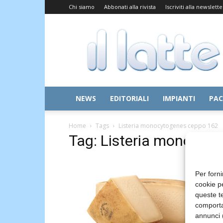
Chi siamo
Abbonati alla rivista
Iscriviti alla newslette
Il
Latte
NEWS
EDITORIALI
IMPIANTI
PAC
Home
Tags
Listeria monocytogenes ceppo 162
Tag: Listeria monocyt
Per forni
cookie p
queste te
comporta
annunci (