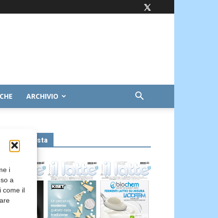
ICHE
ARCHIVIO
Leggi la rivista
me i
nso a
i come il
rare