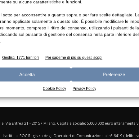
mente su alcune caratteristiche e funzioni.
Ed
i sotto per acconsentire a quanto sopra o per fare scelte dettagliate. L
aranno applicate solamente a questo sito. È possibile modificare le impo
asi momento, compreso il ritiro del consenso, utilizzando i pulsanti dell
cliccando sul pulsante di gestione del consenso nella parte inferiore del
.
Gestisci 1771 fornitori
Per saperne di più su questi scopi
Accetta
Preferenze
Cookie Policy
Privacy Policy
ale: Via Eritrea 21 - 20157 Milano. Capitale sociale: 5.000.000 euro interamente ver
- Iscritta al ROC Registro degli Operatori di Comunicazione al n° 6419 (deliber