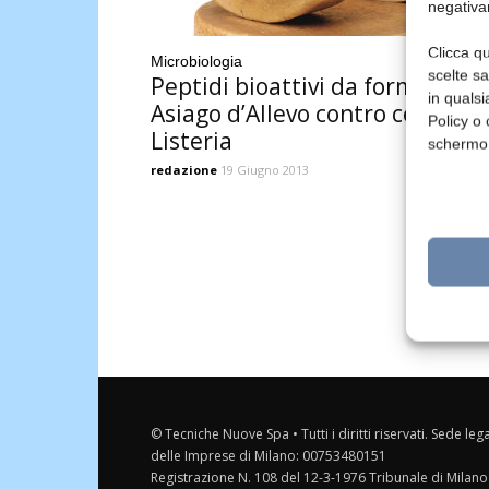
negativa
Clicca qu
Microbiologia
scelte s
Peptidi bioattivi da formaggio
in qualsi
Asiago d’Allevo contro ceppi di
Policy o 
Listeria
schermo
redazione
19 Giugno 2013
© Tecniche Nuove Spa • Tutti i diritti riservati. Sede leg
delle Imprese di Milano: 00753480151
Registrazione N. 108 del 12-3-1976 Tribunale di Milano 