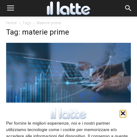
Home
Tags
Materie prime
Tag: materie prime
Osservatorio MECSPE: le imprese
continuano a investire
Per fornire le migliori esperienze, noi e i nostri partner
Andrea Malambri
11 Novembre 2022
utilizziamo tecnologie come i cookie per memorizzare e/o
accedere alle informazioni del dispositivo. Il consenso a queste