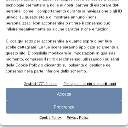
tecnologie permetterà a noi e ai nostri partner di elaborare dati
Leggi la rivista
personali come il comportamento durante la navigazione o gli ID
univoci su questo sito e di mostrare annunci (non)
personalizzati. Non acconsentire o ritirare il consenso può
influire negativamente su alcune caratteristiche e funzioni.
Clicca qui sotto per acconsentire a quanto sopra o per fare
scelte dettagliate. Le tue scelte saranno applicate solamente a
questo sito. È possibile modificare le impostazioni in qualsiasi
momento, compreso il ritiro del consenso, utilizzando i pulsanti
della Cookie Policy o cliccando sul pulsante di gestione del
consenso nella parte inferiore dello schermo.
n.7 - Luglio 2026
n.6 - Giugno 2026
n.5 - Maggio 2026
Edicola Web
Gestisci 1771 fornitori
Per saperne di più su questi scopi
Accetta
Iscriviti alla newsletter
Preferenze
Cookie Policy
Privacy Policy