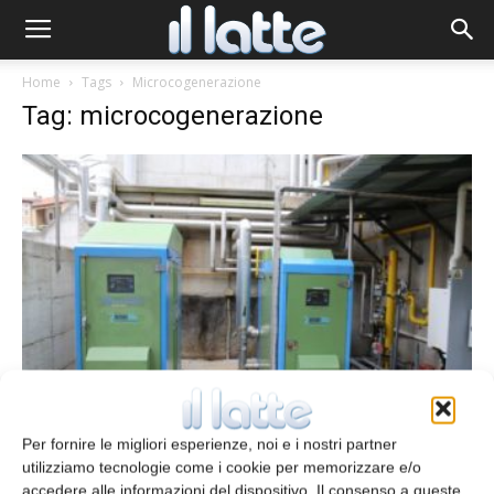
Home
Tags
Microcogenerazione
Tag: microcogenerazione
GPL: il gas ecologico che ottimizza le
risorse
Per fornire le migliori esperienze, noi e i nostri partner
Clara Biancardi
1 Ottobre 2016
utilizziamo tecnologie come i cookie per memorizzare e/o
accedere alle informazioni del dispositivo. Il consenso a queste