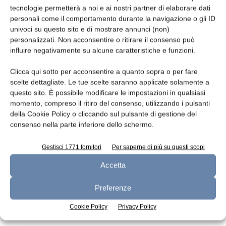
tecnologie permetterà a noi e ai nostri partner di elaborare dati
Leggi la rivista
personali come il comportamento durante la navigazione o gli ID
univoci su questo sito e di mostrare annunci (non)
personalizzati. Non acconsentire o ritirare il consenso può
influire negativamente su alcune caratteristiche e funzioni.
Clicca qui sotto per acconsentire a quanto sopra o per fare
scelte dettagliate. Le tue scelte saranno applicate solamente a
questo sito. È possibile modificare le impostazioni in qualsiasi
momento, compreso il ritiro del consenso, utilizzando i pulsanti
della Cookie Policy o cliccando sul pulsante di gestione del
consenso nella parte inferiore dello schermo.
n.7 - Luglio 2026
n.6 - Giugno 2026
n.5 - Maggio 2026
Edicola Web
Gestisci 1771 fornitori
Per saperne di più su questi scopi
Accetta
Iscriviti alla newsletter
Preferenze
Cookie Policy
Privacy Policy