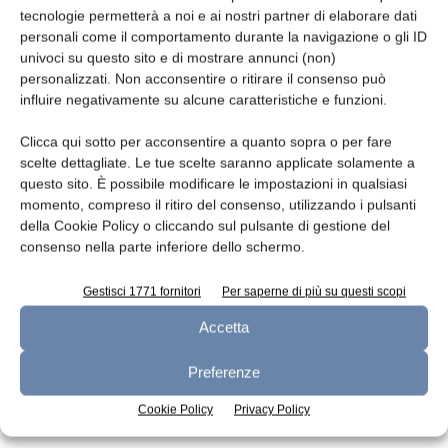
tecnologie permetterà a noi e ai nostri partner di elaborare dati
Leggi la rivista
personali come il comportamento durante la navigazione o gli ID
univoci su questo sito e di mostrare annunci (non)
personalizzati. Non acconsentire o ritirare il consenso può
influire negativamente su alcune caratteristiche e funzioni.
Clicca qui sotto per acconsentire a quanto sopra o per fare
scelte dettagliate. Le tue scelte saranno applicate solamente a
questo sito. È possibile modificare le impostazioni in qualsiasi
momento, compreso il ritiro del consenso, utilizzando i pulsanti
della Cookie Policy o cliccando sul pulsante di gestione del
consenso nella parte inferiore dello schermo.
n.7 - Luglio 2026
n.6 - Giugno 2026
n.5 - Maggio 2026
Edicola Web
Gestisci 1771 fornitori
Per saperne di più su questi scopi
Accetta
Iscriviti alla newsletter
Preferenze
Cookie Policy
Privacy Policy