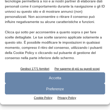
Leggi la rivista
tecnologie permetterà a noi e ai nostri partner di elaborare dati
personali come il comportamento durante la navigazione o gli ID
univoci su questo sito e di mostrare annunci (non)
personalizzati. Non acconsentire o ritirare il consenso può
influire negativamente su alcune caratteristiche e funzioni.
Clicca qui sotto per acconsentire a quanto sopra o per fare
scelte dettagliate. Le tue scelte saranno applicate solamente a
questo sito. È possibile modificare le impostazioni in qualsiasi
momento, compreso il ritiro del consenso, utilizzando i pulsanti
della Cookie Policy o cliccando sul pulsante di gestione del
n.7 - Luglio 2026
n.6 - Giugno 2026
n.5 - Maggio 2026
consenso nella parte inferiore dello schermo.
Edicola Web
Gestisci 1771 fornitori
Per saperne di più su questi scopi
Accetta
Iscriviti alla newsletter
Preferenze
Cookie Policy
Privacy Policy