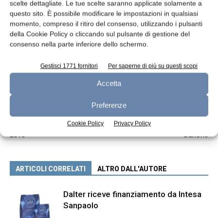
scelte dettagliate. Le tue scelte saranno applicate solamente a
TAGS
Granarolo
Granarolo UK
questo sito. È possibile modificare le impostazioni in qualsiasi
momento, compreso il ritiro del consenso, utilizzando i pulsanti
della Cookie Policy o cliccando sul pulsante di gestione del
consenso nella parte inferiore dello schermo.
Gestisci 1771 fornitori
Per saperne di più su questi scopi
Accetta
Preferenze
Articolo precedente
Articolo successivo
Cookie Policy
Privacy Policy
Aggiornamento mercati 15-2-
Il 2017 per il business Dairy di
2018
Danone
ARTICOLI CORRELATI
ALTRO DALL'AUTORE
Dalter riceve finanziamento da Intesa
Sanpaolo