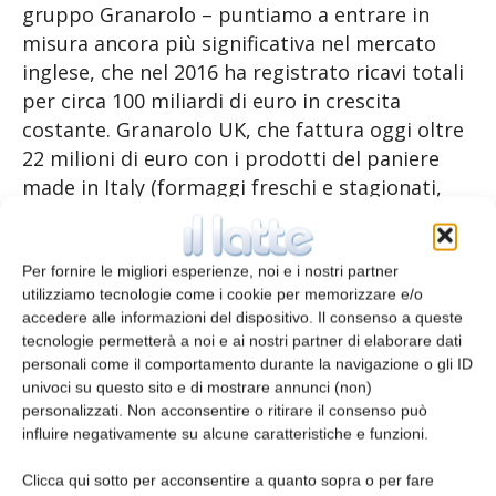
gruppo Granarolo – puntiamo a entrare in
misura ancora più significativa nel mercato
inglese, che nel 2016 ha registrato ricavi totali
per circa 100 miliardi di euro in crescita
costante. Granarolo UK, che fattura oggi oltre
22 milioni di euro con i prodotti del paniere
made in Italy (formaggi freschi e stagionati,
pasta e panificati, aceto balsamico), potrà di
qui in avanti contare su due centri logistici e
su un sistema distributivo strutturato ed
Per fornire le migliori esperienze, noi e i nostri partner
utilizziamo tecnologie come i cookie per memorizzare e/o
efficiente. A questo si aggiunge lo sviluppo del
accedere alle informazioni del dispositivo. Il consenso a queste
canale di vendita diretta alla ristorazione,
tecnologie permetterà a noi e ai nostri partner di elaborare dati
molto rilevante come dimensioni e in costante
personali come il comportamento durante la navigazione o gli ID
crescita in UK. Infine – conclude Calzolari – in
univoci su questo sito e di mostrare annunci (non)
personalizzati. Non acconsentire o ritirare il consenso può
prospettiva, puntiamo all’ampliamento del
influire negativamente su alcune caratteristiche e funzioni.
canale e-commerce già attivato da Midland».
Clicca qui sotto per acconsentire a quanto sopra o per fare