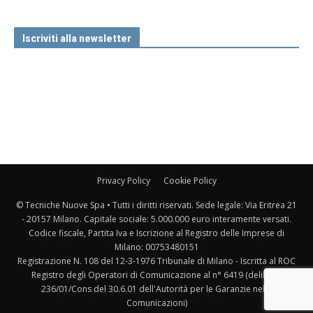
Iscriviti alla newsletter
Privacy Policy
Cookie Policy
© Tecniche Nuove Spa • Tutti i diritti riservati. Sede legale: Via Eritrea 21
- 20157 Milano. Capitale sociale: 5.000.000 euro interamente versati.
Codice fiscale, Partita Iva e Iscrizione al Registro delle Imprese di
Milano: 00753480151
Registrazione N. 108 del 12-3-1976 Tribunale di Milano - Iscritta al ROC
Registro degli Operatori di Comunicazione al n° 6419 (delibera
236/01/Cons del 30.6.01 dell'Autorità per le Garanzie nelle
Comunicazioni)