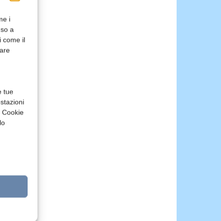
me i
nso a
i come il
rare
e tue
stazioni
a Cookie
lo