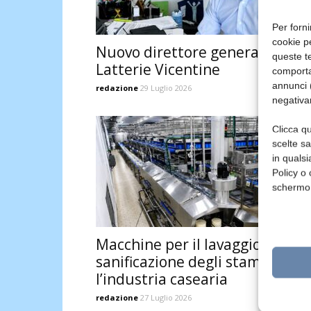
Per forni
cookie p
Nuovo direttore generale per
queste te
Latterie Vicentine
comporta
annunci (
redazione
29 Luglio 2026
negativa
Clicca qu
scelte s
in qualsi
Policy o 
schermo
Macchine per il lavaggio e la
sanificazione degli stampi per
l’industria casearia
redazione
27 Luglio 2026