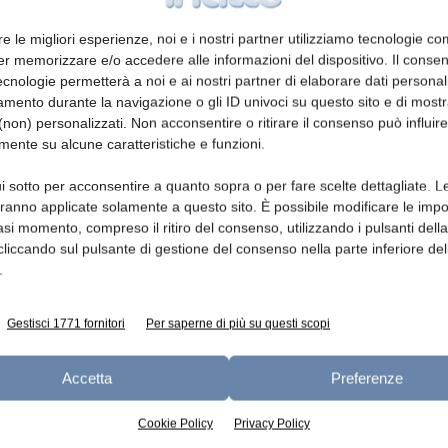
re le migliori esperienze, noi e i nostri partner utilizziamo tecnologie co
er memorizzare e/o accedere alle informazioni del dispositivo. Il conse
Lombardia: pronto il Protocollo
cnologie permetterà a noi e ai nostri partner di elaborare dati personal
di Intesa sulla promozione
mento durante la navigazione o gli ID univoci su questo sito e di most
non) personalizzati. Non acconsentire o ritirare il consenso può influire
redazione
28 Luglio 2026
mente su alcune caratteristiche e funzioni.
i sotto per acconsentire a quanto sopra o per fare scelte dettagliate. L
aranno applicate solamente a questo sito. È possibile modificare le impo
asi momento, compreso il ritiro del consenso, utilizzando i pulsanti dell
cliccando sul pulsante di gestione del consenso nella parte inferiore del
.
Gestisci 1771 fornitori
Per saperne di più su questi scopi
A B2Cheese due giorni di
incontri, business e masterclass
Accetta
Preferenze
internazionali
Cookie Policy
Privacy Policy
redazione
27 Luglio 2026