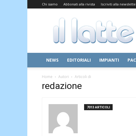
Chi siamo
Abbonati alla rivista
Iscriviti alla newslette
Il
Latte
NEWS
EDITORIALI
IMPIANTI
PAC
Home
Autori
Articoli di
redazione
7013 ARTICOLI