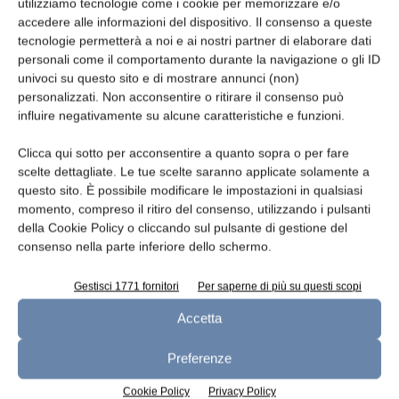
utilizziamo tecnologie come i cookie per memorizzare e/o
spalmabile
accedere alle informazioni del dispositivo. Il consenso a queste
tecnologie permetterà a noi e ai nostri partner di elaborare dati
personali come il comportamento durante la navigazione o gli ID
ARTICOLI CORRELATI
ALTRO DALL'AUTORE
univoci su questo sito e di mostrare annunci (non)
personalizzati. Non acconsentire o ritirare il consenso può
influire negativamente su alcune caratteristiche e funzioni.
Aggiornamento mercati 22-7-2026
Clicca qui sotto per acconsentire a quanto sopra o per fare
scelte dettagliate. Le tue scelte saranno applicate solamente a
questo sito. È possibile modificare le impostazioni in qualsiasi
Aggiornamento mercati 15-7-2026
momento, compreso il ritiro del consenso, utilizzando i pulsanti
della Cookie Policy o cliccando sul pulsante di gestione del
consenso nella parte inferiore dello schermo.
Gestisci 1771 fornitori
Per saperne di più su questi scopi
Aggiornamento mercati 8-7-2026
Accetta
Preferenze
Cookie Policy
Privacy Policy