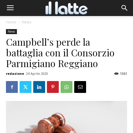
Home
News
News
Campbell’s perde la
battaglia con il Consorzio
Parmigiano Reggiano
redazione
24 Aprile 2020
1361