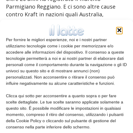
Parmigiano Reggiano. E ci sono altre cause
contro Kraft in nazioni quali Australia,
Uruguay, Paraguay, Cile, Thailandia, Ecuador.
“Il Consorzio Parmigiano Reggiano è attento e
Per fornire le migliori esperienze, noi e i nostri partner
pronto a combattere ogni frode – ha
utilizziamo tecnologie come i cookie per memorizzare e/o
evidenziato il presidente Nicola Bertinelli –
accedere alle informazioni del dispositivo. Il consenso a queste
tecnologie permetterà a noi e ai nostri partner di elaborare dati
questo successo alimenta la nostra fiducia
personali come il comportamento durante la navigazione o gli ID
nella battaglia per la difesa del ‘parmesan’ che
univoci su questo sito e di mostrare annunci (non)
stiamo conducendo da decenni, prima in
personalizzati. Non acconsentire o ritirare il consenso può
Europa e ora nel mondo. Se una multinazionale
influire negativamente su alcune caratteristiche e funzioni.
come Campbell usa le immagini del
Clicca qui sotto per acconsentire a quanto sopra o per fare
Parmigiano Reggiano su un prodotto
scelte dettagliate. Le tue scelte saranno applicate solamente a
contenente parmesan, questa è la prova
questo sito. È possibile modificare le impostazioni in qualsiasi
evidente che per i consumatori di Campbell il
momento, compreso il ritiro del consenso, utilizzando i pulsanti
della Cookie Policy o cliccando sul pulsante di gestione del
nome parmesan non è generico, e viene legato
consenso nella parte inferiore dello schermo.
alla dop Parmigiano Reggiano”.