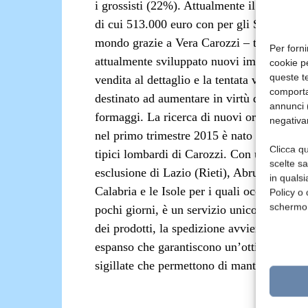
i grossisti (22%). Attualmente il mercato 
di cui 513.000 euro con per gli Stati Uniti
mondo grazie a Vera Carozzi – tra i portav
Per forni
attualmente sviluppato nuovi importanti co
cookie p
queste te
vendita al dettaglio e la tentata vendita (
comporta
destinato ad aumentare in virtù dell’eccell
annunci (
formaggi.
La ricerca di nuovi orizzonti h
negativa
nel primo trimestre 2015 è nato
La Formag
Clicca qu
tipici lombardi di Carozzi.
Con una consegn
scelte s
esclusione di Lazio (Rieti), Abruzzo (Chiet
in qualsi
Calabria e le Isole per i quali occorrono 
Policy o 
schermo
pochi giorni, è un servizio unico. Per prese
dei prodotti, la spedizione avviene in conten
espanso che garantiscono un’ottima conserva
sigillate che permettono di mantenere la te