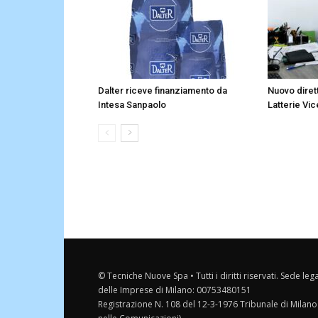
Dalter riceve finanziamento da
Nuovo diret
Intesa Sanpaolo
Latterie Vic
© Tecniche Nuove Spa • Tutti i diritti riservati. Sede leg
delle Imprese di Milano: 00753480151
Registrazione N. 108 del 12-3-1976 Tribunale di Milano 