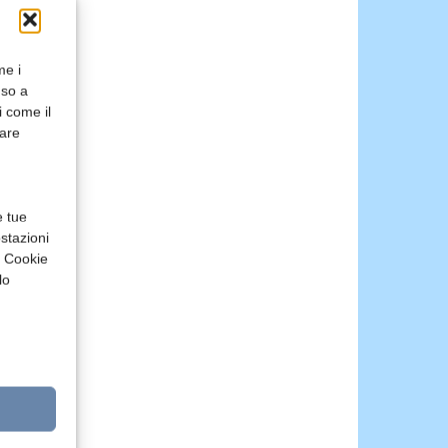
me i
nso a
i come il
rare
e tue
stazioni
a Cookie
lo