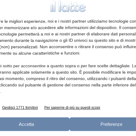
estero, in continua espansione, vale 1.800.000 euro,
. La rimanente quota è collata in Europa e resto del
oce della terza generazione aziendale, che ha
re le migliori esperienze, noi e i nostri partner utilizziamo tecnologie co
ntatti in Cina, Giappone e Sud Africa. Vi è poi la
er memorizzare e/o accedere alle informazioni del dispositivo. Il conse
cnologie permetterà a noi e ai nostri partner di elaborare dati personal
13%) ed infine, il comparto dei produttori (11%)
mento durante la navigazione o gli ID univoci su questo sito e di most
enza raggiunta dall’azienda nella stagionatura dei
non) personalizzati. Non acconsentire o ritirare il consenso può influire
a spinto Carozzi Formaggi verso l’e-commerce. Così
mente su alcune caratteristiche e funzioni.
geria
, sito web dedicato all’acquisto dei formaggi
i sotto per acconsentire a quanto sopra o per fare scelte dettagliate. L
a in 24 ore su tutto il territorio nazionale, ad
aranno applicate solamente a questo sito. È possibile modificare le impo
i/L’Aquila), Molise (Isernia), Puglia, Basilicata,
asi momento, compreso il ritiro del consenso, utilizzando i pulsanti dell
48 ore e consegne garantite in Europa e nel mondo in
cliccando sul pulsante di gestione del consenso nella parte inferiore del
.
rvare l’integrità ed evitare la perdita delle proprietà
itori isotermici resistenti in cartone e polistirolo
Gestisci 1771 fornitori
Per saperne di più su questi scopi
zione, aiutati inoltre da buste di refrigerante
mperatura corretta all’interno.
Accetta
Preferenze