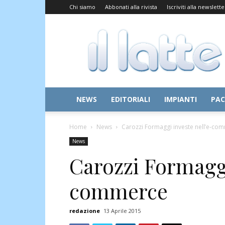
Chi siamo
Abbonati alla rivista
Iscriviti alla newslette
Il
Latte
NEWS
EDITORIALI
IMPIANTI
PAC
Home
News
Carozzi Formaggi investe nell’e-co
News
Carozzi Formaggi
commerce
redazione
13 Aprile 2015