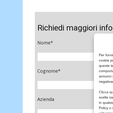
Richiedi maggiori inf
Nome*
Per forni
cookie p
queste te
Cognome*
comporta
annunci (
negativa
Clicca qu
scelte s
Azienda
in qualsi
Policy o 