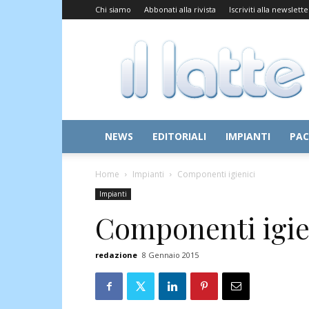
Chi siamo
Abbonati alla rivista
Iscriviti alla newslette
Il
Latte
NEWS
EDITORIALI
IMPIANTI
PAC
Home
Impianti
Componenti igienici
Impianti
Componenti igie
redazione
8 Gennaio 2015