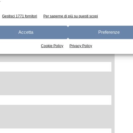
.
Gestisci 1771 fornitori
Per saperne di più su questi scopi
Accetta
Preferenze
Cookie Policy
Privacy Policy