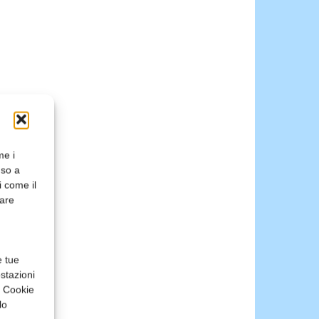
me i
nso a
i come il
rare
e tue
stazioni
a Cookie
lo