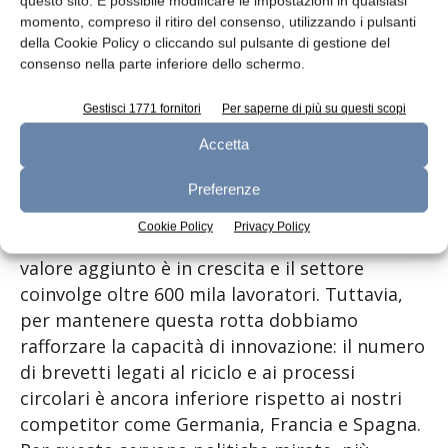
questo sito. È possibile modificare le impostazioni in qualsiasi
fiducia e pianificazione industriale. Una
momento, compreso il ritiro del consenso, utilizzando i pulsanti
maggiore stabilità normativa rappresenta
della Cookie Policy o cliccando sul pulsante di gestione del
infatti un presupposto imprescindibile per
consenso nella parte inferiore dello schermo.
creare condizioni favorevoli agli investimenti.
Gestisci 1771 fornitori
Per saperne di più su questi scopi
“L’Italia si conferma tra i leader europei nella
Accetta
gestione dei rifiuti con risultati superiori alla
media dell’Unione. I numeri dell’economia
Preferenze
circolare testimoniano un sistema produttivo
Cookie Policy
Privacy Policy
solido e competitivo. Negli ultimi cinque anni il
valore aggiunto è in crescita e il settore
coinvolge oltre 600 mila lavoratori. Tuttavia,
per mantenere questa rotta dobbiamo
rafforzare la capacità di innovazione: il numero
di brevetti legati al riciclo e ai processi
circolari è ancora inferiore rispetto ai nostri
competitor come Germania, Francia e Spagna.