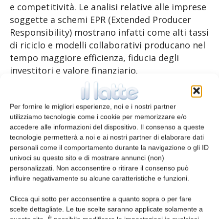
e competitività. Le analisi relative alle imprese
soggette a schemi EPR (Extended Producer
Responsibility) mostrano infatti come alti tassi
di riciclo e modelli collaborativi producano nel
tempo maggiore efficienza, fiducia degli
investitori e valore finanziario.
In un contesto storico-economico segnato da
Per fornire le migliori esperienze, noi e i nostri partner
dinamiche tecnologiche, geopolitiche e di
utilizziamo tecnologie come i cookie per memorizzare e/o
mercato sempre più complesse, CONAI ha
accedere alle informazioni del dispositivo. Il consenso a queste
promosso un dialogo tra istituzioni, imprese e
tecnologie permetterà a noi e ai nostri partner di elaborare dati
operatori finanziari. Ciò ha portato
personali come il comportamento durante la navigazione o gli ID
all’individuazione di priorità strategiche
univoci su questo sito e di mostrare annunci (non)
personalizzati. Non acconsentire o ritirare il consenso può
fondamentali per rafforzare la resilienza e la
influire negativamente su alcune caratteristiche e funzioni.
competitività del sistema. È emersa,
innanzitutto, la necessità di regole chiare,
Clicca qui sotto per acconsentire a quanto sopra o per fare
orientate ai risultati e capaci di consolidare
scelte dettagliate. Le tue scelte saranno applicate solamente a