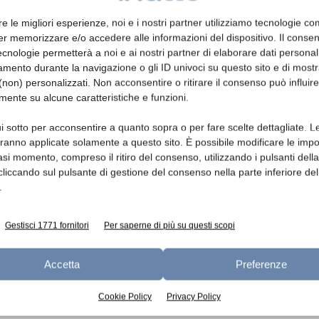
ggi delle fasce B1.1 (HDPE) e B2.1 (PP –
abilità è risultata sostanzialmente in linea
re le migliori esperienze, noi e i nostri partner utilizziamo tecnologie co
al di fuori della fascia B1.2, non si rendono
er memorizzare e/o accedere alle informazioni del dispositivo. Il conse
cnologie permetterà a noi e ai nostri partner di elaborare dati personal
mento durante la navigazione o gli ID univoci su questo sito e di most
non) personalizzati. Non acconsentire o ritirare il consenso può influire
 del CAC per gli imballaggi in plastica di
mente su alcune caratteristiche e funzioni.
rocedure forfettarie/semplificate per
i sotto per acconsentire a quanto sopra o per fare scelte dettagliate. L
aranno applicate solamente a questo sito. È possibile modificare le impo
asi momento, compreso il ritiro del consenso, utilizzando i pulsanti dell
rcato dei rifiuti selezionati e di possibili
cliccando sul pulsante di gestione del consenso nella parte inferiore del
1° gennaio 2026 il valore della fascia B1.2
.
ni caso previsto un monitoraggio trimestrale,
interventi correttivi sul CAC del 2026
Gestisci 1771 fornitori
Per saperne di più su questi scopi
vviso ai soggetti interessati.
Accetta
Preferenze
Cookie Policy
Privacy Policy