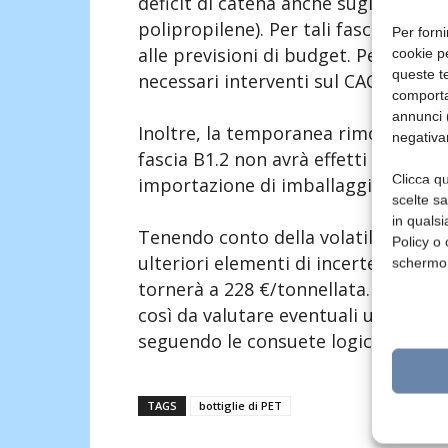
deficit di catena anche sugli imballa
polipropilene). Per tali fasce la vari
Per forni
alle previsioni di budget. Pertanto, 
cookie p
queste te
necessari interventi sul CAC.
comporta
annunci (
Inoltre, la temporanea rimodulazione
negativa
fascia B1.2 non avrà effetti sulle p
Clicca qu
importazione di imballaggi pieni.
scelte s
in qualsi
Tenendo conto della volatilità del me
Policy o 
ulteriori elementi di incertezza, dal 
schermo
tornerà a 228 €/tonnellata. È in og
così da valutare eventuali ulteriori 
seguendo le consuete logiche di prea
TAGS
bottiglie di PET