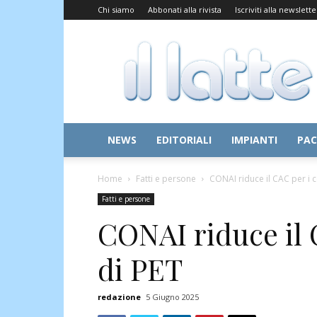
Chi siamo
Abbonati alla rivista
Iscriviti alla newslette
Il
Latte
NEWS
EDITORIALI
IMPIANTI
PAC
Home
Fatti e persone
CONAI riduce il CAC per i c
Fatti e persone
CONAI riduce il 
di PET
redazione
5 Giugno 2025