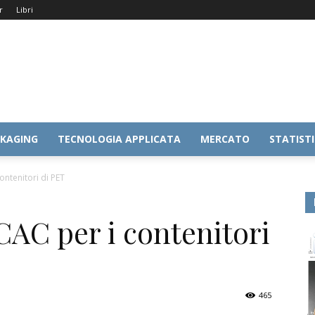
r
Libri
KAGING
TECNOLOGIA APPLICATA
MERCATO
STATIST
ontenitori di PET
CAC per i contenitori
465