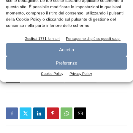
scelte dettagliate. Le tue scelte saranno applicate solamente a
questo sito. È possibile modificare le impostazioni in qualsiasi
momento, compreso il ritiro del consenso, utilizzando i pulsanti
Numero referenze presenti: oltre 300
della Cookie Policy o cliccando sul pulsante di gestione del
consenso nella parte inferiore dello schermo.
Last minute offerte speciali: oltre 50 prodotti ogni
giorno
Gestisci 1771 fornitori
Per saperne di più su questi scopi
Accetta
Preferenze
Cookie Policy
Privacy Policy
TAGS
campagna anti-spreco
ecosostenibilità