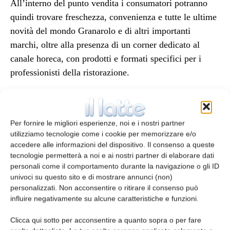
All’interno del punto vendita i consumatori potranno
quindi trovare freschezza, convenienza e tutte le ultime
novità del mondo Granarolo e di altri importanti
marchi, oltre alla presenza di un corner dedicato al
canale horeca, con prodotti e formati specifici per i
professionisti della ristorazione.
Per fornire le migliori esperienze, noi e i nostri partner
Il Market del Fresco Buon Casale in
utilizziamo tecnologie come i cookie per memorizzare e/o
numeri
accedere alle informazioni del dispositivo. Il consenso a queste
tecnologie permetterà a noi e ai nostri partner di elaborare dati
personali come il comportamento durante la navigazione o gli ID
Dimensioni punto vendita: circa 100 mq
univoci su questo sito e di mostrare annunci (non)
personalizzati. Non acconsentire o ritirare il consenso può
influire negativamente su alcune caratteristiche e funzioni.
Metri lineari refrigerati: circa 200 m
Clicca qui sotto per acconsentire a quanto sopra o per fare
Numero brand presenti: oltre 20