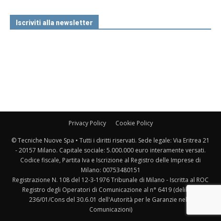
Iscriviti alla newsletter
Privacy Policy
Cookie Policy
© Tecniche Nuove Spa • Tutti i diritti riservati. Sede legale: Via Eritrea 21
- 20157 Milano. Capitale sociale: 5.000.000 euro interamente versati.
Codice fiscale, Partita Iva e Iscrizione al Registro delle Imprese di
Milano: 00753480151
Registrazione N. 108 del 12-3-1976 Tribunale di Milano - Iscritta al ROC
Registro degli Operatori di Comunicazione al n° 6419 (delibera
236/01/Cons del 30.6.01 dell'Autorità per le Garanzie nelle
Comunicazioni)