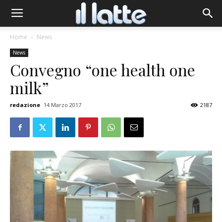
Home
News
News
Convegno “one health one
milk”
redazione
14 Marzo 2017
2187