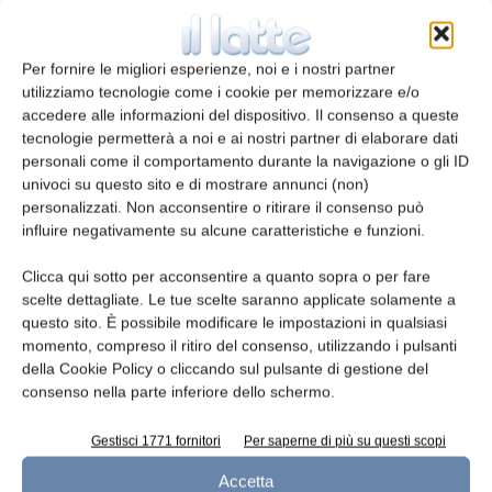
r il settore lattiero‐caseario
– Ivano
De Noni (DeFENS‐UniMI)
Per fornire le migliori esperienze, noi e i nostri partner
utilizziamo tecnologie come i cookie per memorizzare e/o
‐ La genomica del burro – Pierluigi
accedere alle informazioni del dispositivo. Il consenso a queste
Rossi (medico nutrizionista)
tecnologie permetterà a noi e ai nostri partner di elaborare dati
personali come il comportamento durante la navigazione o gli ID
‐
univoci su questo sito e di mostrare annunci (non)
personalizzati. Non acconsentire o ritirare il consenso può
Il mercato del Parmigiano Reggiano tra innova
influire negativamente su alcune caratteristiche e funzioni.
zione e tradizione ‐ A. Bezzi (presidente CFPR)
Clicca qui sotto per acconsentire a quanto sopra o per fare
‐
I media fanno male al latte?
– Micaela
scelte dettagliate. Le tue scelte saranno applicate solamente a
questo sito. È possibile modificare le impostazioni in qualsiasi
Cipolla (DIMEVET‐UniMI)
momento, compreso il ritiro del consenso, utilizzando i pulsanti
della Cookie Policy o cliccando sul pulsante di gestione del
‐ Discussione (moderatore A. Summer ‐ UniPR).
consenso nella parte inferiore dello schermo.
Gestisci 1771 fornitori
Per saperne di più su questi scopi
Accetta