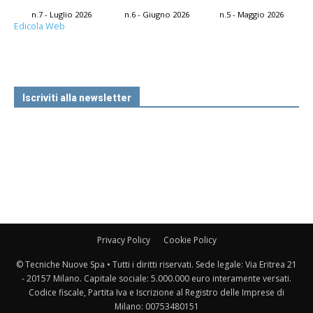
n.7 - Luglio 2026
n.6 - Giugno 2026
n.5 - Maggio 2026
Edicola Web
Iscriviti alla newsletter
Privacy Policy
Cookie Policy
© Tecniche Nuove Spa • Tutti i diritti riservati. Sede legale: Via Eritrea 21
- 20157 Milano. Capitale sociale: 5.000.000 euro interamente versati.
Codice fiscale, Partita Iva e Iscrizione al Registro delle Imprese di
Milano: 00753480151