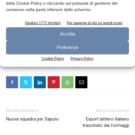
della Cookie Policy o cliccando sul pulsante di gestione del
consorzio di tutela, Domenico Raimondo.
consenso nella parte inferiore dello schermo.
Informazioni e iscrizioni:
Gestisci 1771 fornitori
Per saperne di più su questi scopi
https://corsocasaro.mozzarelladop.it/
Accetta
Preferenze
TAGS
casari
corso di formazione
Cookie Policy
Privacy Policy
Articolo precedente
Articolo successivo
Nuova squadra per Saputo
Export lattiero italiano
trascinato dai formaggi