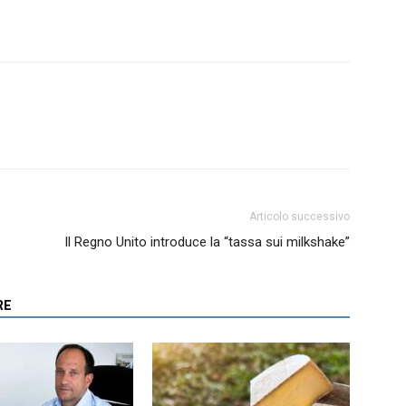
Articolo successivo
Il Regno Unito introduce la “tassa sui milkshake”
RE