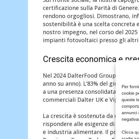
certificazione sulla Parità di Genere
rendono orgogliosi. Dimostrano, inf
sostenibilità è una scelta concreta
nostro impegno, nel corso del 2025
impianti fotovoltaici presso gli altri
Crescita economica e pre
Nel 2024 DalterFood Group ha raggiu
anno su anno). L’83% del giro d’affa
Per forni
a una presenza consolidata in 29 Paes
cookie p
commerciali Dalter UK e Vip-Italia (
queste te
comporta
annunci (
La crescita è sostenuta da un’offert
negativa
rispondere alle esigenze di oltre 1.50
e industria alimentare. Il portfoli
Clicca qu
scelte s