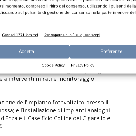
mano), semi-duri, a pasta filata (burrata,
asi momento, compreso il ritiro del consenso, utilizzando i pulsanti dell
ella, mozzarella di bufala, Gorgonzola).
cliccando sul pulsante di gestione del consenso nella parte inferiore del
.
getica, meno emissioni e
Gestisci 1771 fornitori
Per saperne di più su questi scopi
Accetta
Preferenze
stata nel 2024 proviene da fonti rinnovabili
coprendo il 34% dei consumi energetici totali.
Cookie Policy
Privacy Policy
oduttivi, il consumo energetico per kg di
e a interventi mirati e monitoraggio
ivazione dell’impianto fotovoltaico presso il
nossa; e l’installazione di impianti analoghi
d’Enza e il Caseificio Colline del Cigarello e
5