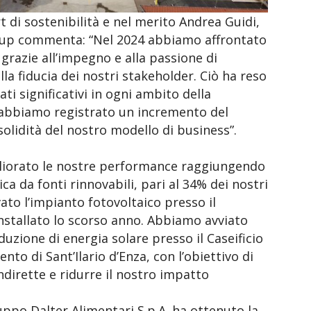
 di sostenibilità e nel merito Andrea Guidi,
up commenta: “Nel 2024 abbiamo affrontato
 grazie all’impegno e alla passione di
lla fiducia dei nostri stakeholder. Ciò ha reso
ati significativi in ogni ambito della
, abbiamo registrato un incremento del
olidità del nostro modello di business”.
liorato le nostre performance raggiungendo
ica da fonti rinnovabili, pari al 34% dei nostri
to l’impianto fotovoltaico presso il
installato lo scorso anno. Abbiamo avviato
oduzione di energia solare presso il Caseificio
nto di Sant’Ilario d’Enza, con l’obiettivo di
ndirette e ridurre il nostro impatto
uppo Dalter Alimentari S.p.A. ha ottenuto la