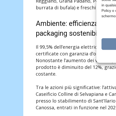
Reggiano, Grana Padano, Pecorino Ro
in qualsi
burrata di bufala) e freschi (mozzar
Policy o 
schermo
Ambiente: efficienza ener
packaging sostenibile
Il 99,5% dell’energia elettrica acqui
certificate con garanzia d’origine, 
Nonostante l’aumento dei volumi pr
prodotto è diminuito del 12%, grazi
costante.
Tra le azioni più significative: l’att
Caseificio Colline di Selvapiana e Ca
presso lo stabilimento di Sant’Ilario 
Canossa, entrati in funzione nel 202