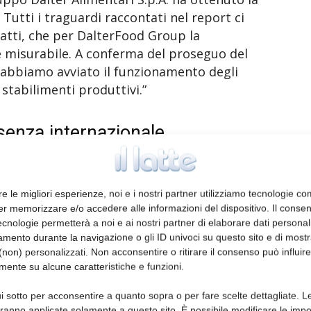
. Tutti i traguardi raccontati nel report ci
atti, che per DalterFood Group la
 e misurabile. A conferma del proseguo del
 abbiamo avviato il funzionamento degli
 stabilimenti produttivi.”
senza internazionale
nto i 176 milioni di euro di fatturato (+11%
ri proviene dai mercati esteri. Questo grazie
re le migliori esperienze, noi e i nostri partner utilizziamo tecnologie co
i e anche al contributo delle filiali
er memorizzare e/o accedere alle informazioni del dispositivo. Il conse
in Germania).
cnologie permetterà a noi e ai nostri partner di elaborare dati personal
mento durante la navigazione o gli ID univoci su questo sito e di most
non) personalizzati. Non acconsentire o ritirare il consenso può influire
a ampia e specializzata, pensata per
mente su alcune caratteristiche e funzioni.
0 clienti attivi nei canali food service, retail
o comprende formaggi: duri DOP (Parmigiano
i sotto per acconsentire a quanto sopra o per fare scelte dettagliate. L
aranno applicate solamente a questo sito. È possibile modificare le impo