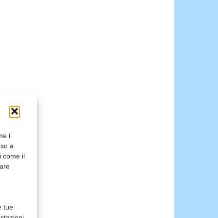
me i
nso a
i come il
rare
e tue
stazioni