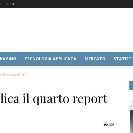
r
Libri
KAGING
TECNOLOGIA APPLICATA
MERCATO
STATIST
di sostenibilità
ica il quarto report
308