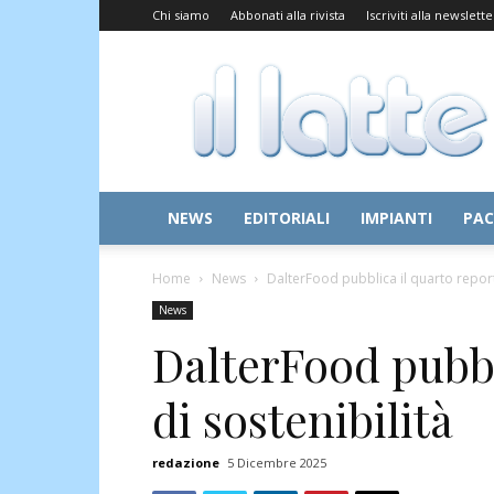
Chi siamo
Abbonati alla rivista
Iscriviti alla newslette
Il
Latte
NEWS
EDITORIALI
IMPIANTI
PAC
Home
News
DalterFood pubblica il quarto report 
News
DalterFood pubbl
di sostenibilità
redazione
5 Dicembre 2025