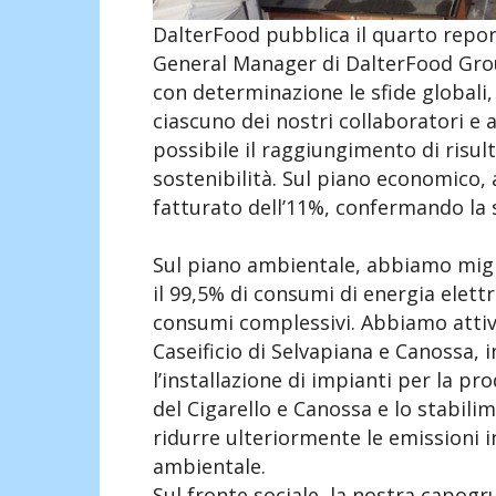
DalterFood pubblica il quarto report
General Manager di DalterFood Gro
con determinazione le sfide globali,
ciascuno dei nostri collaboratori e a
possibile il raggiungimento di risult
sostenibilità. Sul piano economico
fatturato dell’11%, confermando la s
Sul piano ambientale, abbiamo mig
il 99,5% di consumi di energia elettr
consumi complessivi. Abbiamo attiva
Caseificio di Selvapiana e Canossa, 
l’installazione di impianti per la pr
del Cigarello e Canossa e lo stabilime
ridurre ulteriormente le emissioni i
ambientale.
Sul fronte sociale, la nostra capogr