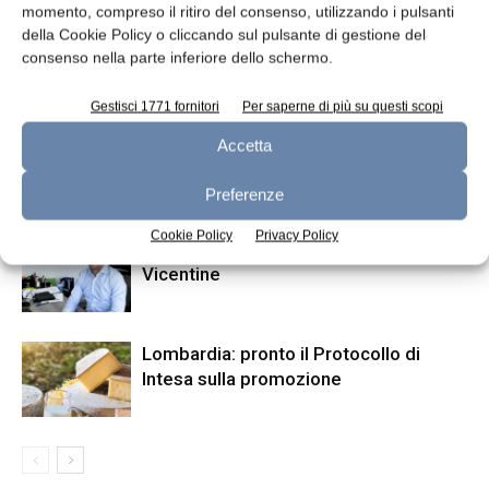
2020
lancia YYOGURT
momento, compreso il ritiro del consenso, utilizzando i pulsanti
della Cookie Policy o cliccando sul pulsante di gestione del
consenso nella parte inferiore dello schermo.
ARTICOLI CORRELATI
ALTRO DALL'AUTORE
Gestisci 1771 fornitori
Per saperne di più su questi scopi
Dalter riceve finanziamento da Intesa
Accetta
Sanpaolo
Preferenze
Cookie Policy
Privacy Policy
Nuovo direttore generale per Latterie
Vicentine
Lombardia: pronto il Protocollo di
Intesa sulla promozione