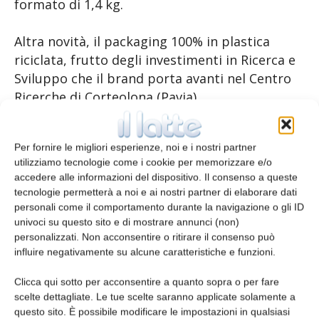
formato di 1,4 kg.
Altra novità, il packaging 100% in plastica
riciclata, frutto degli investimenti in Ricerca e
Sviluppo che il brand porta avanti nel Centro
Ricerche di Corteolona (Pavia).
TAGS
Lactalis
Per fornire le migliori esperienze, noi e i nostri partner
utilizziamo tecnologie come i cookie per memorizzare e/o
accedere alle informazioni del dispositivo. Il consenso a queste
tecnologie permetterà a noi e ai nostri partner di elaborare dati
personali come il comportamento durante la navigazione o gli ID
univoci su questo sito e di mostrare annunci (non)
personalizzati. Non acconsentire o ritirare il consenso può
influire negativamente su alcune caratteristiche e funzioni.
Clicca qui sotto per acconsentire a quanto sopra o per fare
Articolo precedente
Articolo successivo
scelte dettagliate. Le tue scelte saranno applicate solamente a
Aggiornamento mercati 29-7-
La Centrale del latte di Torino
questo sito. È possibile modificare le impostazioni in qualsiasi