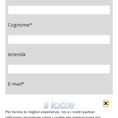
Cognome*
Azienda
E-mail*
Per fornire le migliori esperienze, noi e i nostri partner
Telefono
utilizziamo tecnologie come i cookie per memorizzare e/o