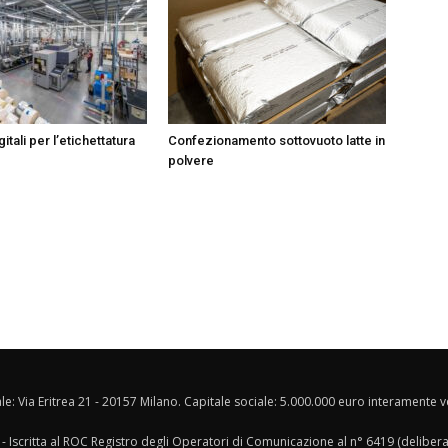
itali per l’etichettatura
Confezionamento sottovuoto latte in
polvere
ale: Via Eritrea 21 - 20157 Milano. Capitale sociale: 5.000.000 euro interamente ver
- Iscritta al ROC Registro degli Operatori di Comunicazione al n° 6419 (deliber