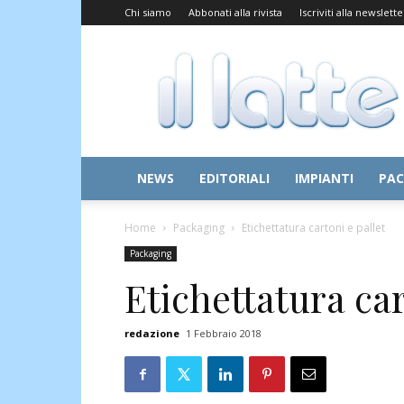
Chi siamo
Abbonati alla rivista
Iscriviti alla newslette
Il
Latte
NEWS
EDITORIALI
IMPIANTI
PAC
Home
Packaging
Etichettatura cartoni e pallet
Packaging
Etichettatura car
redazione
1 Febbraio 2018