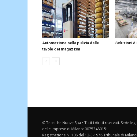
Automazione nella pulizia delle
Soluzioni dig
tavole dei magazzini
© Tecniche Nuove Spa • Tutti i diritti riservati. Sede leg
delle Imprese di Milano: 00753480151
Registrazione N. 108 del 12-3-1976 Tribunale di Milano 