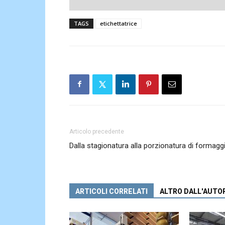
TAGS
etichettatrice
Articolo precedente
Dalla stagionatura alla porzionatura di formagg
ARTICOLI CORRELATI
ALTRO DALL'AUTO