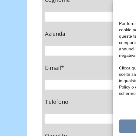
Per forni
cookie p
Azienda
queste te
comporta
annunci (
negativa
E-mail*
Clicca qu
scelte s
in qualsi
Policy o 
schermo
Telefono
Oggetto