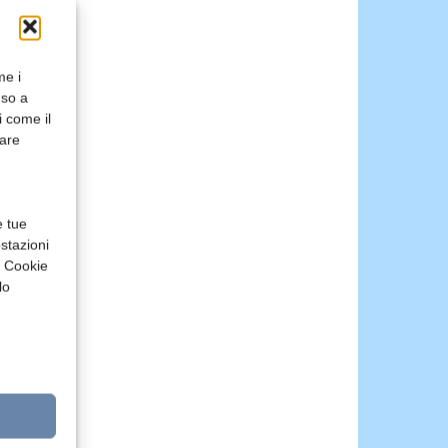
me i
nso a
i come il
rare
e tue
stazioni
a Cookie
lo