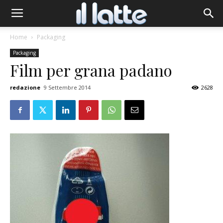
Home
Packaging
Packaging
Film per grana padano
redazione
9 Settembre 2014
2628