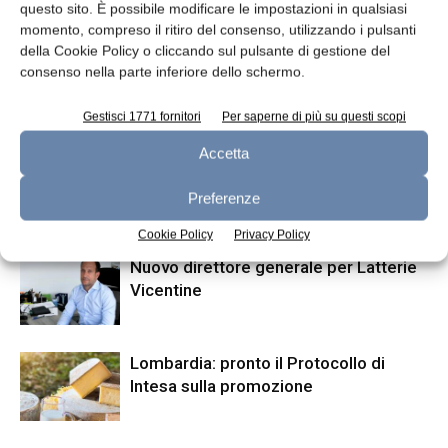
Articolo precedente
Articolo successivo
questo sito. È possibile modificare le impostazioni in qualsiasi
Termosaldatura vaschette
Per Arla crescita sostenibile in
momento, compreso il ritiro del consenso, utilizzando i pulsanti
Africa
della Cookie Policy o cliccando sul pulsante di gestione del
consenso nella parte inferiore dello schermo.
Gestisci 1771 fornitori
Per saperne di più su questi scopi
ARTICOLI CORRELATI
ALTRO DALL'AUTORE
Accetta
Dalter riceve finanziamento da Intesa
Sanpaolo
Preferenze
Cookie Policy
Privacy Policy
Nuovo direttore generale per Latterie
Vicentine
Lombardia: pronto il Protocollo di
Intesa sulla promozione