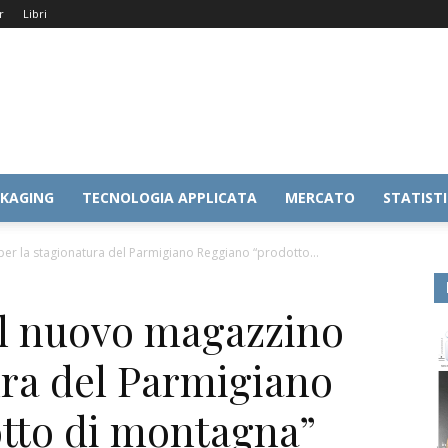
r
Libri
KAGING
TECNOLOGIA APPLICATA
MERCATO
STATIST
er la stagionatura del Parmigiano Reggiano “prodotto...
l nuovo magazzino
ura del Parmigiano
tto di montagna”