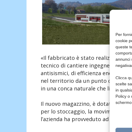
Per forni
cookie p
queste te
comporta
«Il fabbricato è stato realizzato a 
annunci (
tecnico di cantiere ingegnere Glauco
negativa
antisismici, di efficienza energetic
Clicca qu
nel territorio da un punto di vista a
scelte s
in una conca naturale che limita for
in qualsi
Policy o 
schermo
Il nuovo magazzino, è dotato di mac
per lo stoccaggio, la movimentazione 
l’azienda ha provveduto ad assumer