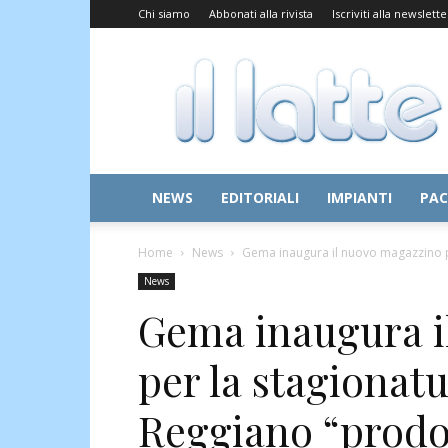
Chi siamo
Abbonati alla rivista
Iscriviti alla newslette
Il
Latte
NEWS
EDITORIALI
IMPIANTI
PAC
Home
News
Gema inaugura il nuovo magazzino p
News
Gema inaugura i
per la stagionat
Reggiano “prodo