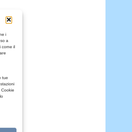
me i
nso a
i come il
rare
e tue
stazioni
a Cookie
lo