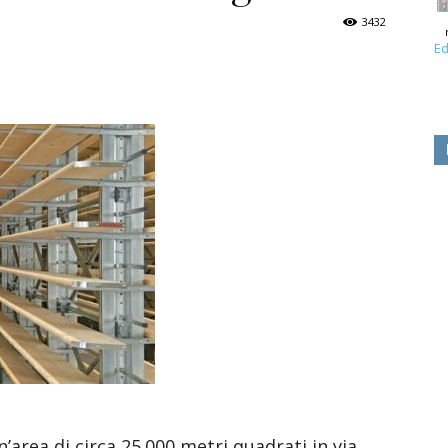
3432
Ed
’area di circa 25.000 metri quadrati in via