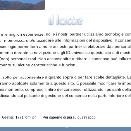
re le migliori esperienze, noi e i nostri partner utilizziamo tecnologie co
er memorizzare e/o accedere alle informazioni del dispositivo. Il conse
cnologie permetterà a noi e ai nostri partner di elaborare dati personal
mento durante la navigazione o gli ID univoci su questo sito e di most
tempo di record – ha spiegato il direttore
non) personalizzati. Non acconsentire o ritirare il consenso può influire
 Zambelli – secondo i più sofisticati criteri
mente su alcune caratteristiche e funzioni.
a e di sicurezza e si inserisce armoniosamente
i sotto per acconsentire a quanto sopra o per fare scelte dettagliate. L
mbientale. La struttura, infatti, si posiziona
aranno applicate solamente a questo sito. È possibile modificare le impo
temente l’impatto sul territorio».
asi momento, compreso il ritiro del consenso, utilizzando i pulsanti dell
cliccando sul pulsante di gestione del consenso nella parte inferiore del
.
chinari e tecnologie di ultima generazione
e la cura delle forme per l’utilizzo dei quali
e e formare 13 persone.
Gestisci 1771 fornitori
Per saperne di più su questi scopi