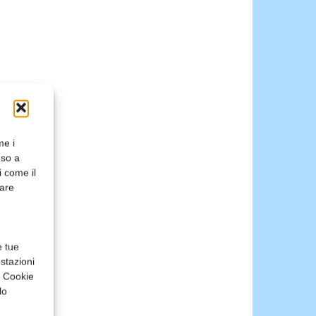
me i
nso a
i come il
rare
e tue
stazioni
a Cookie
lo