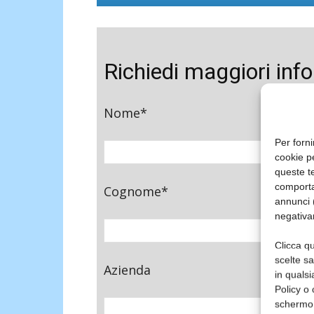
Richiedi maggiori inf
Nome*
Per forni
cookie p
queste te
comporta
Cognome*
annunci (
negativa
Clicca qu
scelte s
Azienda
in qualsi
Policy o 
schermo