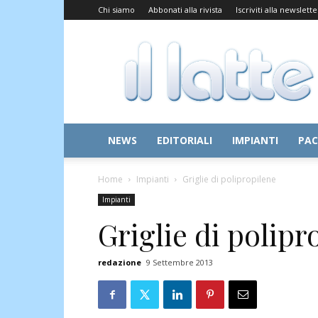
Chi siamo
Abbonati alla rivista
Iscriviti alla newslette
Il
Latte
NEWS
EDITORIALI
IMPIANTI
PAC
Home
Impianti
Griglie di polipropilene
Impianti
Griglie di polipr
redazione
9 Settembre 2013