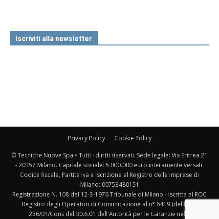
Iscriviti alla newsletter
Privacy Policy
Cookie Policy
© Tecniche Nuove Spa • Tutti i diritti riservati. Sede legale: Via Eritrea 21
- 20157 Milano. Capitale sociale: 5.000.000 euro interamente versati.
Codice fiscale, Partita Iva e Iscrizione al Registro delle Imprese di
Milano: 00753480151
Registrazione N. 108 del 12-3-1976 Tribunale di Milano - Iscritta al ROC
Registro degli Operatori di Comunicazione al n° 6419 (delibera
236/01/Cons del 30.6.01 dell'Autorità per le Garanzie nelle