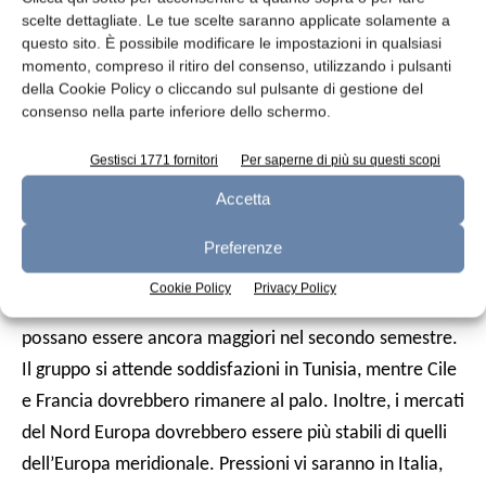
scelte dettagliate. Le tue scelte saranno applicate solamente a
comparto di formaggi, in gran parte rappresentato dalle
questo sito. È possibile modificare le impostazioni in qualsiasi
esportazioni formaggio svizzero, hanno sofferto a causa
momento, compreso il ritiro del consenso, utilizzando i pulsanti
della Cookie Policy o cliccando sul pulsante di gestione del
della debolezza dell’euro, in particolare verso l’Italia.
consenso nella parte inferiore dello schermo.
La divisione Europa assorbe il 14,8% delle vendite del
gruppo (anno precedente: 14,4%).
Gestisci 1771 fornitori
Per saperne di più su questi scopi
Accetta
Prospettive per l’intero 2015
Emmi si aspetta che la situazione del mercato si riveli
Preferenze
difficile per il resto del 2015 e che gli effetti negativi
Cookie Policy
Privacy Policy
della debolezza dell’euro sulle vendite in Svizzera
possano essere ancora maggiori nel secondo semestre.
Il gruppo si attende soddisfazioni in Tunisia, mentre Cile
e Francia dovrebbero rimanere al palo. Inoltre, i mercati
del Nord Europa dovrebbero essere più stabili di quelli
dell’Europa meridionale. Pressioni vi saranno in Italia,