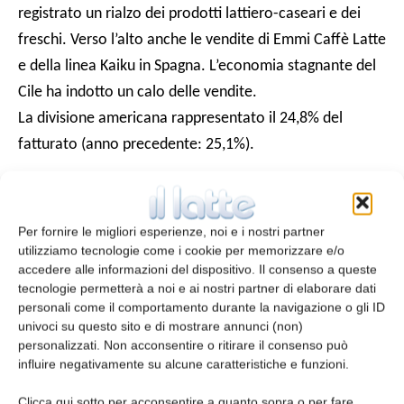
registrato un rialzo dei prodotti lattiero-caseari e dei
freschi. Verso l’alto anche le vendite di Emmi Caffè Latte
e della linea Kaiku in Spagna. L’economia stagnante del
Cile ha indotto un calo delle vendite.
La divisione americana rappresentato il 24,8% del
fatturato (anno precedente: 25,1%).
In Europa, calo inferiore al previsto
Per fornire le migliori esperienze, noi e i nostri partner
Per la divisione Europa (che comprende Benelux,
utilizziamo tecnologie come i cookie per memorizzare e/o
Germania, Regno Unito, Italia e Austria), le vendite sono
accedere alle informazioni del dispositivo. Il consenso a queste
tecnologie permetterà a noi e ai nostri partner di elaborare dati
state di 230,8 milioni CHF (anno precedente CHF 233,9
personali come il comportamento durante la navigazione o gli ID
milioni), con un decremento dell’1,3% (-0,7% organico).
univoci su questo sito e di mostrare annunci (non)
personalizzati. Non acconsentire o ritirare il consenso può
I prodotti freschi hanno registrato una crescita organica
influire negativamente su alcune caratteristiche e funzioni.
grazie a Emmi Caffè Latte nel Regno Unito, Austria e
Benelux, e al ramo dessert in Italia. Tuttavia, il
Clicca qui sotto per acconsentire a quanto sopra o per fare