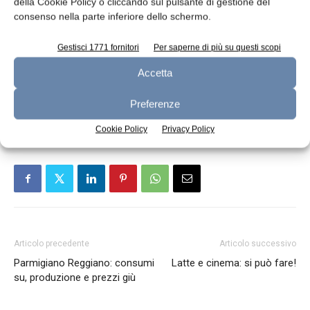
della Cookie Policy o cliccando sul pulsante di gestione del
consenso nella parte inferiore dello schermo.
trattamento delle acque reflue.
Gestisci 1771 fornitori
Per saperne di più su questi scopi
Accetta
TAGS
burro
latte in polvere
Preferenze
Cookie Policy
Privacy Policy
Articolo precedente
Articolo successivo
Parmigiano Reggiano: consumi
Latte e cinema: si può fare!
su, produzione e prezzi giù