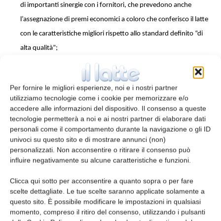
di importanti sinergie con i fornitori, che prevedono anche
l’assegnazione di premi economici a coloro che conferisco il latte
con le caratteristiche migliori rispetto allo standard definito “di
alta qualità”;
L’incremento del personale nel corso dell’anno, con un numero
di dipendenti che è passato da 39 nel 2012 a 91 nel 2013. Inalpi
Per fornire le migliori esperienze, noi e i nostri partner
ha inoltre ottenuto la certificazione Sa8000 per l’eticità delle
utilizziamo tecnologie come i cookie per memorizzare e/o
relazioni con i propri dipendenti;
accedere alle informazioni del dispositivo. Il consenso a queste
tecnologie permetterà a noi e ai nostri partner di elaborare dati
La valorizzazione delle produzioni locali: l’80% del latte utilizzato
personali come il comportamento durante la navigazione o gli ID
dall’azienda è raccolto in un raggio di 50 km e il 90% di quello
univoci su questo sito e di mostrare annunci (non)
acquistato è di origine piemontese;
personalizzati. Non acconsentire o ritirare il consenso può
influire negativamente su alcune caratteristiche e funzioni.
Il sostegno alla ricerca e alla sperimentazione, con l’obiettivo di
diffondere la cultura ed i valori di una filiera del latte buona,
Clicca qui sotto per acconsentire a quanto sopra o per fare
scelte dettagliate. Le tue scelte saranno applicate solamente a
giusta e sicura;
questo sito. È possibile modificare le impostazioni in qualsiasi
L’attenzione alla dimensione ambientale, dimostrata in
momento, compreso il ritiro del consenso, utilizzando i pulsanti
particolare con la realizzazione di un nuovo impianto per il