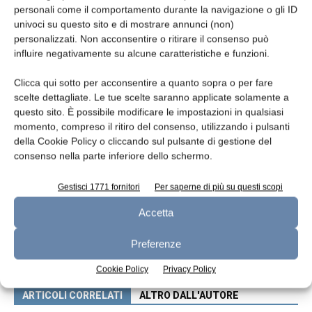
comunitari di imporre barriere commerciali
personali come il comportamento durante la navigazione o gli ID
per limitare la concorrenza globale”.
univoci su questo sito e di mostrare annunci (non)
personalizzati. Non acconsentire o ritirare il consenso può
influire negativamente su alcune caratteristiche e funzioni.
TAGS
indicazioni geografiche
nomi generici
Clicca qui sotto per acconsentire a quanto sopra o per fare
scelte dettagliate. Le tue scelte saranno applicate solamente a
questo sito. È possibile modificare le impostazioni in qualsiasi
momento, compreso il ritiro del consenso, utilizzando i pulsanti
della Cookie Policy o cliccando sul pulsante di gestione del
consenso nella parte inferiore dello schermo.
Gestisci 1771 fornitori
Per saperne di più su questi scopi
Accetta
Articolo precedente
Articolo successivo
Microcapsule di siero di latte
Il Grana Padano al vertice della
Preferenze
come veicolo di riboflavina
classifica Qualivita 2014
Cookie Policy
Privacy Policy
ARTICOLI CORRELATI
ALTRO DALL'AUTORE