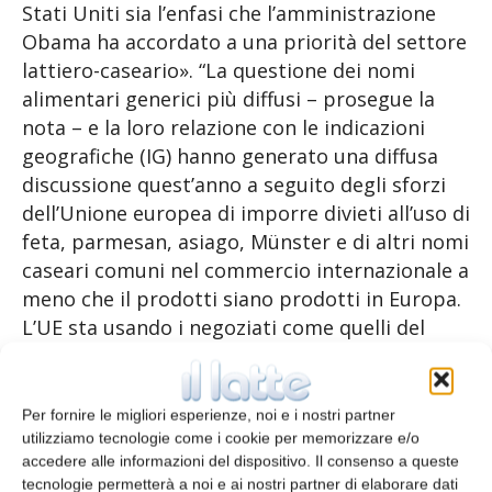
Stati Uniti sia l’enfasi che l’amministrazione
Obama ha accordato a una priorità del settore
lattiero-caseario». “La questione dei nomi
alimentari generici più diffusi – prosegue la
nota – e la loro relazione con le indicazioni
geografiche (IG) hanno generato una diffusa
discussione quest’anno a seguito degli sforzi
dell’Unione europea di imporre divieti all’uso di
feta, parmesan, asiago, Münster e di altri nomi
caseari comuni nel commercio internazionale a
meno che il prodotti siano prodotti in Europa.
L’UE sta usando i negoziati come quelli del
Transatlantico ancora in corso per imporre
tali divieti. Inoltre, sta siglando accordi
specifici inerenti le IG con singoli Paesi, Cina
Per fornire le migliori esperienze, noi e i nostri partner
compresa. L’industria lattiero-casearia
utilizziamo tecnologie come i cookie per memorizzare e/o
accedere alle informazioni del dispositivo. Il consenso a queste
statunitense si è opposta con forza ai tentativi
tecnologie permetterà a noi e ai nostri partner di elaborare dati