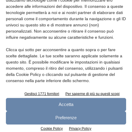
utilizziamo tecnologie come i cookie per memorizzare e/o
accedere alle informazioni del dispositivo. Il consenso a queste
tecnologie permetterà a noi e ai nostri partner di elaborare dati
personali come il comportamento durante la navigazione o gli ID
univoci su questo sito e di mostrare annunci (non)
Oggetto
personalizzati. Non acconsentire o ritirare il consenso può
influire negativamente su alcune caratteristiche e funzioni.
Clicca qui sotto per acconsentire a quanto sopra o per fare
scelte dettagliate. Le tue scelte saranno applicate solamente a
Messaggio
questo sito. È possibile modificare le impostazioni in qualsiasi
momento, compreso il ritiro del consenso, utilizzando i pulsanti
della Cookie Policy o cliccando sul pulsante di gestione del
consenso nella parte inferiore dello schermo.
Gestisci 1771 fornitori
Per saperne di più su questi scopi
Accetta
Preferenze
Cookie Policy
Privacy Policy