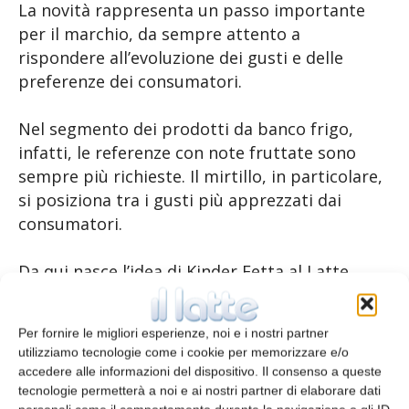
La novità rappresenta un passo importante
per il marchio, da sempre attento a
rispondere all’evoluzione dei gusti e delle
preferenze dei consumatori.
Nel segmento dei prodotti da banco frigo,
infatti, le referenze con note fruttate sono
sempre più richieste. Il mirtillo, in particolare,
si posiziona tra i gusti più apprezzati dai
consumatori.
Da qui nasce l’idea di Kinder Fetta al Latte
Mirtillo, che unisce la consueta farcitura al
latte a una nota di mirtillo. Disponibile nel
Per fornire le migliori esperienze, noi e i nostri partner
banco frigo fino a fine luglio 2025, la limited
utilizziamo tecnologie come i cookie per memorizzare e/o
edition ha un pack distintivo, con elementi di
accedere alle informazioni del dispositivo. Il consenso a queste
design cromatico che richiamano il nuovo
tecnologie permetterà a noi e ai nostri partner di elaborare dati