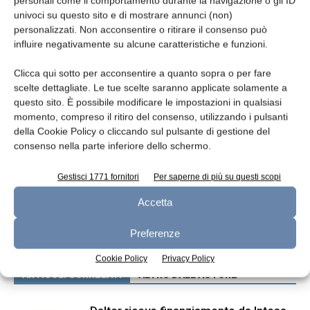
personali come il comportamento durante la navigazione o gli ID
gusto al mirtillo.
univoci su questo sito e di mostrare annunci (non)
personalizzati. Non acconsentire o ritirare il consenso può
influire negativamente su alcune caratteristiche e funzioni.
TAGS
Ferrero
Clicca qui sotto per acconsentire a quanto sopra o per fare
scelte dettagliate. Le tue scelte saranno applicate solamente a
questo sito. È possibile modificare le impostazioni in qualsiasi
momento, compreso il ritiro del consenso, utilizzando i pulsanti
della Cookie Policy o cliccando sul pulsante di gestione del
consenso nella parte inferiore dello schermo.
Gestisci 1771 fornitori
Per saperne di più su questi scopi
Articolo precedente
Articolo successivo
Accetta
Utili solidi per Fonterra
ILPRA: ricavi 2024 a doppia
cifra
Preferenze
Cookie Policy
Privacy Policy
ARTICOLI CORRELATI
ALTRO DALL'AUTORE