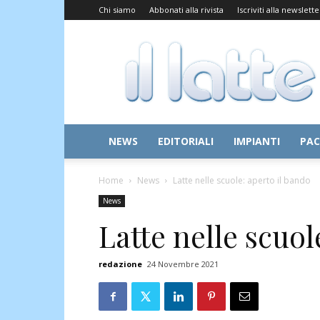
Chi siamo
Abbonati alla rivista
Iscriviti alla newslette
Il
Latte
NEWS
EDITORIALI
IMPIANTI
PAC
Home
News
Latte nelle scuole: aperto il bando
News
Latte nelle scuol
redazione
24 Novembre 2021