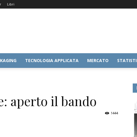
r
Libri
KAGING
TECNOLOGIA APPLICATA
MERCATO
STATIST
e: aperto il bando
1444