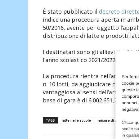
È stato pubblicato il
decreto dirett
indice una procedura aperta in ambito
50/2016, avente per oggetto l’appalto
distribuzione di latte e prodotti lat
I destinatari sono gli allievi degli is
l’anno scolastico 2021/2022.
La procedura rientra nell’ambito del
Per forni
n. 10 lotti, da aggiudicare con il cr
cookie p
queste te
vantaggiosa ai sensi dell’art. 95 del 
comporta
base di gara è di 6.002.651,25€.
annunci (
negativa
TAGS
latte nelle scuole
misure di sostegno
Clicca qu
scelte s
in qualsi