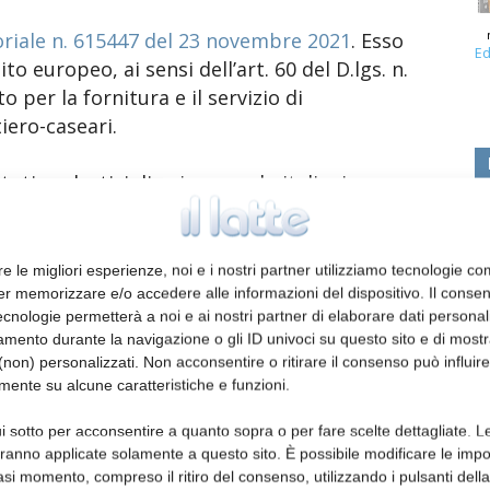
oriale n. 615447 del 23 novembre 2021
. Esso
Ed
 europeo, ai sensi dell’art. 60 del D.lgs. n.
 per la fornitura e il servizio di
tiero-caseari.
tituti scolastici di primo grado italiani per
 Programma “Latte nelle scuole”. È divisa in
re le migliori esperienze, noi e i nostri partner utilizziamo tecnologie co
iterio dell’offerta economicamente più
er memorizzare e/o accedere alle informazioni del dispositivo. Il conse
cnologie permetterà a noi e ai nostri partner di elaborare dati personal
D.lgs. n. 50/2016. Il valore complessivo della
mento durante la navigazione o gli ID univoci su questo sito e di most
non) personalizzati. Non acconsentire o ritirare il consenso può influire
mente su alcune caratteristiche e funzioni.
i sotto per acconsentire a quanto sopra o per fare scelte dettagliate. L
aranno applicate solamente a questo sito. È possibile modificare le impo
asi momento, compreso il ritiro del consenso, utilizzando i pulsanti dell