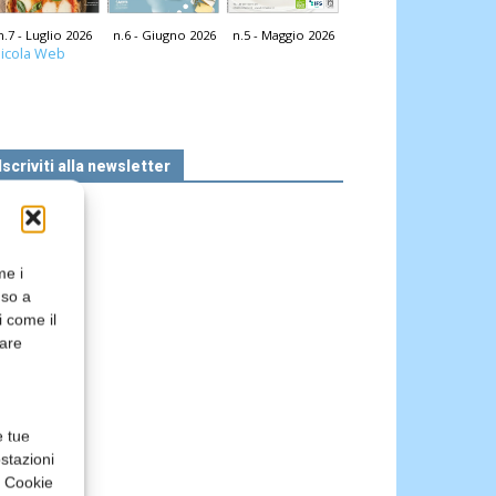
n.7 - Luglio 2026
n.6 - Giugno 2026
n.5 - Maggio 2026
icola Web
Iscriviti alla newsletter
me i
nso a
i come il
rare
e tue
stazioni
a Cookie