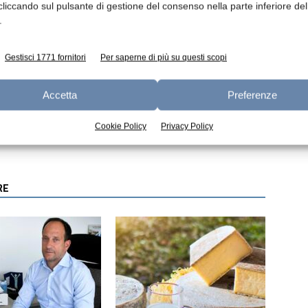
cliccando sul pulsante di gestione del consenso nella parte inferiore del
.
Gestisci 1771 fornitori
Per saperne di più su questi scopi
Accetta
Preferenze
Articolo successivo
Svizzera: approvate le misure di solidarietà
Cookie Policy
Privacy Policy
lattiero-casearie
RE