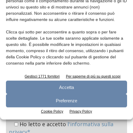
personali come il comportamento durante la navigazione o gli ID
univoci su questo sito e di mostrare annunci (non)
personalizzati. Non acconsentire o ritirare il consenso può
Oggetto
influire negativamente su alcune caratteristiche e funzioni.
Clicca qui sotto per acconsentire a quanto sopra o per fare
scelte dettagliate. Le tue scelte saranno applicate solamente a
questo sito. È possibile modificare le impostazioni in qualsiasi
Messaggio
momento, compreso il ritiro del consenso, utilizzando i pulsanti
della Cookie Policy o cliccando sul pulsante di gestione del
consenso nella parte inferiore dello schermo.
Gestisci 1771 fornitori
Per saperne di più su questi scopi
Accetta
Preferenze
Cookie Policy
Privacy Policy
Ho letto e accetto
l'informativa sulla
privacy*