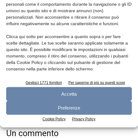
dinamiche del comparto. In tale comparto il
personali come il comportamento durante la navigazione o gli ID
gruppo propone sia formaggi freschi senza
univoci su questo sito e di mostrare annunci (non)
lattosio, sia paste ripiene Nonna Rina con
personalizzati. Non acconsentire o ritirare il consenso può
influire negativamente su alcune caratteristiche e funzioni.
formaggi senza lattosio Nonno Nanni.
Clicca qui sotto per acconsentire a quanto sopra o per fare
Per le esigenze del canale horeca, il gruppo ha
scelte dettagliate. Le tue scelte saranno applicate solamente a
sviluppato un’offerta dedicata. La proposta
questo sito. È possibile modificare le impostazioni in qualsiasi
momento, compreso il ritiro del consenso, utilizzando i pulsanti
comprende formati specifici dei formaggi
della Cookie Policy o cliccando sul pulsante di gestione del
freschi Nonno Nanni e delle paste ripiene
consenso nella parte inferiore dello schermo.
Nonna Rina in confezioni professionali da 1 kg.
Particolare attenzione è rivolta anche al
Gestisci 1771 fornitori
Per saperne di più su questi scopi
segmento delle paste filate, strategico per il
Accetta
canale professionale, grazie alla gamma
Tonon, brand specializzato in pizza cheese per
Preferenze
il mercato on-trade.
Cookie Policy
Privacy Policy
Un commento