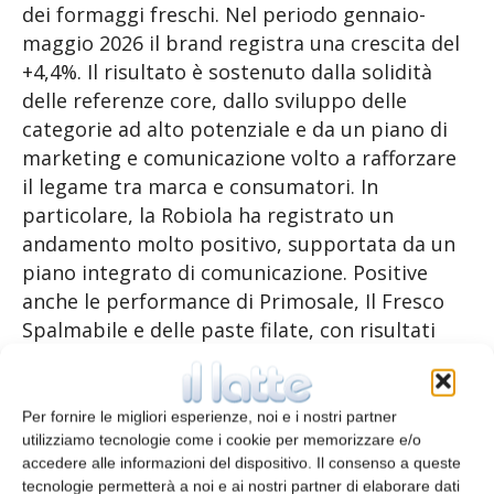
dei formaggi freschi. Nel periodo gennaio-
maggio 2026 il brand registra una crescita del
+4,4%. Il risultato è sostenuto dalla solidità
delle referenze core, dallo sviluppo delle
categorie ad alto potenziale e da un piano di
marketing e comunicazione volto a rafforzare
il legame tra marca e consumatori. In
particolare, la Robiola ha registrato un
andamento molto positivo, supportata da un
piano integrato di comunicazione. Positive
anche le performance di Primosale, Il Fresco
Spalmabile e delle paste filate, con risultati
significativi per Mozzarella, Burrata e
Stracciatella.
Per fornire le migliori esperienze, noi e i nostri partner
utilizziamo tecnologie come i cookie per memorizzare e/o
Particolare rilevanza assume il segmento
accedere alle informazioni del dispositivo. Il consenso a queste
Lactose Free, oggi tra le categorie più
tecnologie permetterà a noi e ai nostri partner di elaborare dati