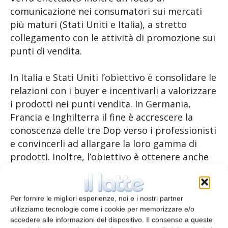
comunicazione nei consumatori sui mercati
più maturi (Stati Uniti e Italia), a stretto
collegamento con le attività di promozione sui
punti di vendita.
In Italia e Stati Uniti l’obiettivo è consolidare le
relazioni con i buyer e incentivarli a valorizzare
i prodotti nei punti vendita. In Germania,
Francia e Inghilterra il fine è accrescere la
conoscenza delle tre Dop verso i professionisti
e convincerli ad allargare la loro gamma di
prodotti. Inoltre, l’obiettivo è ottenere anche
nuovi referenti e rendere dinamiche le vendite.
In termini di numeri la campagna prevede di
raggiungere oltre 6 milioni di impression, oltre
Per fornire le migliori esperienze, noi e i nostri partner
12.000 contatti diretti sui professionisti, oltre
utilizziamo tecnologie come i cookie per memorizzare e/o
accedere alle informazioni del dispositivo. Il consenso a queste
3.300 animazioni all’interno di punti vendita e