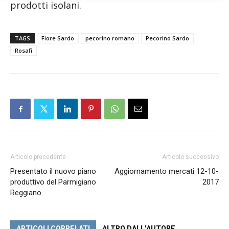
prodotti isolani.
TAGS
Fiore Sardo
pecorino romano
Pecorino Sardo
Rosafi
Articolo precedente
Articolo successivo
Presentato il nuovo piano
Aggiornamento mercati 12-10-
produttivo del Parmigiano
2017
Reggiano
ARTICOLI CORRELATI
ALTRO DALL'AUTORE