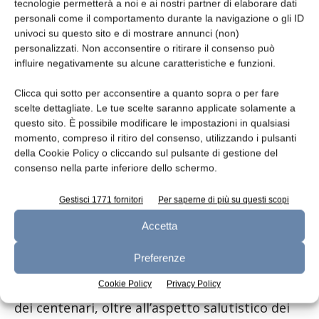
tecnologie permetterà a noi e ai nostri partner di elaborare dati
10 partecipazioni a fiere, congressi ed eventi
personali come il comportamento durante la navigazione o gli ID
stampa.
univoci su questo sito e di mostrare annunci (non)
personalizzati. Non acconsentire o ritirare il consenso può
influire negativamente su alcune caratteristiche e funzioni.
Secondo stime nella fase iniziale i consumi
dovrebbero crescere del 50% per poi
Clicca qui sotto per acconsentire a quanto sopra o per fare
attestarsi nelle fasi successive tra il +15 e
scelte dettagliate. Le tue scelte saranno applicate solamente a
+20%.
questo sito. È possibile modificare le impostazioni in qualsiasi
momento, compreso il ritiro del consenso, utilizzando i pulsanti
della Cookie Policy o cliccando sul pulsante di gestione del
Il marchio studiato per il progetto Rosafi, in
consenso nella parte inferiore dello schermo.
fase di registrazione, sarà rappresentato da
tre pecore: una con l’elmetto, una con la
Gestisci 1771 fornitori
Per saperne di più su questi scopi
“berritta” (il tipico berretto sardo) e una con il
Accetta
fiore in bocca mentre sullo sfondo, in base ai
mercati di riferimento, ci saranno un nuraghe,
Preferenze
il Colosseo o un pascolo. Il filo conduttore
Cookie Policy
Privacy Policy
scelto è il richiamo alla Sardegna come isola
dei centenari, oltre all’aspetto salutistico dei