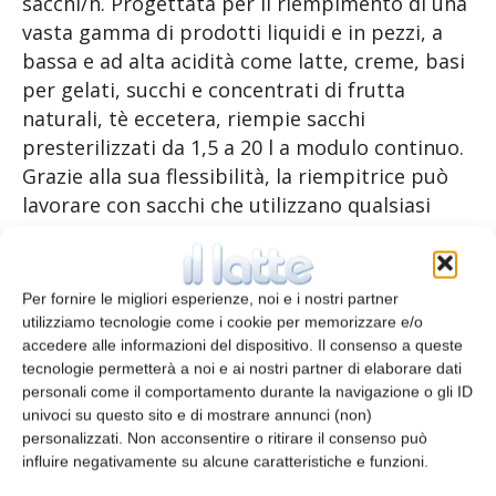
sacchi/h. Progettata per il riempimento di una
vasta gamma di prodotti liquidi e in pezzi, a
bassa e ad alta acidità come latte, creme, basi
per gelati, succhi e concentrati di frutta
naturali, tè eccetera, riempie sacchi
presterilizzati da 1,5 a 20 l a modulo continuo.
Grazie alla sua flessibilità, la riempitrice può
lavorare con sacchi che utilizzano qualsiasi
tipo di bocchello tra quelli disponibili sul
mercato bag in box, compresi quelli con tubi
di erogazione pre-mix o post-mix.
Per fornire le migliori esperienze, noi e i nostri partner
utilizziamo tecnologie come i cookie per memorizzare e/o
accedere alle informazioni del dispositivo. Il consenso a queste
TAGS
riempitrici
tecnologie permetterà a noi e ai nostri partner di elaborare dati
personali come il comportamento durante la navigazione o gli ID
univoci su questo sito e di mostrare annunci (non)
personalizzati. Non acconsentire o ritirare il consenso può
influire negativamente su alcune caratteristiche e funzioni.