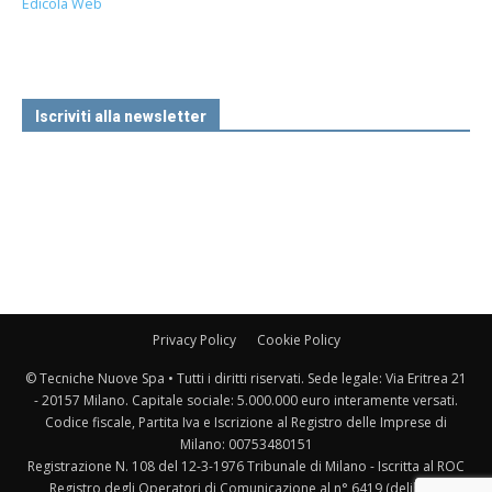
Edicola Web
Iscriviti alla newsletter
Privacy Policy
Cookie Policy
© Tecniche Nuove Spa • Tutti i diritti riservati. Sede legale: Via Eritrea 21
- 20157 Milano. Capitale sociale: 5.000.000 euro interamente versati.
Codice fiscale, Partita Iva e Iscrizione al Registro delle Imprese di
Milano: 00753480151
Registrazione N. 108 del 12-3-1976 Tribunale di Milano - Iscritta al ROC
Registro degli Operatori di Comunicazione al n° 6419 (delibera