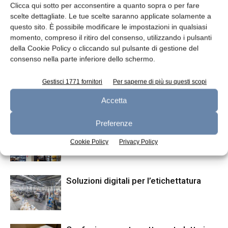
Clicca qui sotto per acconsentire a quanto sopra o per fare
scelte dettagliate. Le tue scelte saranno applicate solamente a
questo sito. È possibile modificare le impostazioni in qualsiasi
momento, compreso il ritiro del consenso, utilizzando i pulsanti
Articolo precedente
Articolo successivo
della Cookie Policy o cliccando sul pulsante di gestione del
Controllo contaminanti e
Parmigiano Reggiano: nel 2023
consenso nella parte inferiore dello schermo.
impurità
vendite totali +8,4% a volume
Gestisci 1771 fornitori
Per saperne di più su questi scopi
Accetta
ARTICOLI CORRELATI
ALTRO DALL'AUTORE
Preferenze
Automazione nella pulizia delle tavole
Cookie Policy
Privacy Policy
dei magazzini
Soluzioni digitali per l’etichettatura