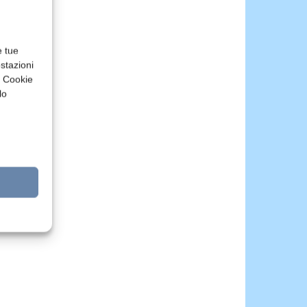
e tue
stazioni
a Cookie
lo