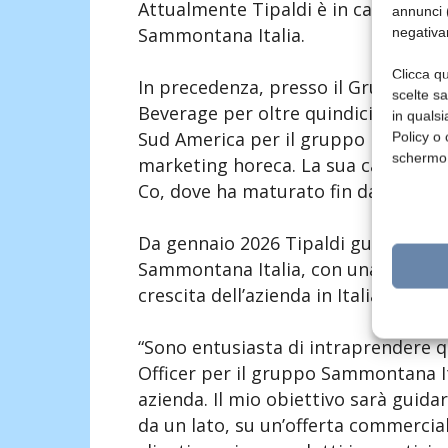
Attualmente Tipaldi è in carica com
annunci (
Sammontana Italia.
negativa
Clicca qu
In precedenza, presso il Gruppo FdA
scelte s
Beverage per oltre quindici anni, c
in qualsi
Sud America per il gruppo Lavazza, 
Policy o 
schermo
marketing horeca. La sua carriera è 
Co, dove ha maturato fin da subito 
Da gennaio 2026 Tipaldi guiderà l’
Sammontana Italia, con una visione
crescita dell’azienda in Italia e all’es
“Sono entusiasta di intraprendere 
Officer per il gruppo Sammontana It
azienda. Il mio obiettivo sarà guidar
da un lato, su un’offerta commercial