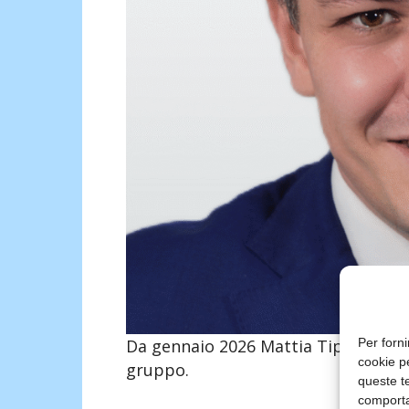
Per forni
Da gennaio 2026 Mattia Tipaldi Itali
cookie p
gruppo.
queste te
comporta