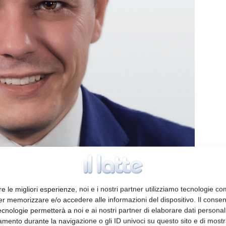
re le migliori esperienze, noi e i nostri partner utilizziamo tecnologie co
a sarà il Chief Commercial Officer del
er memorizzare e/o accedere alle informazioni del dispositivo. Il conse
cnologie permetterà a noi e ai nostri partner di elaborare dati personal
mento durante la navigazione o gli ID univoci su questo sito e di most