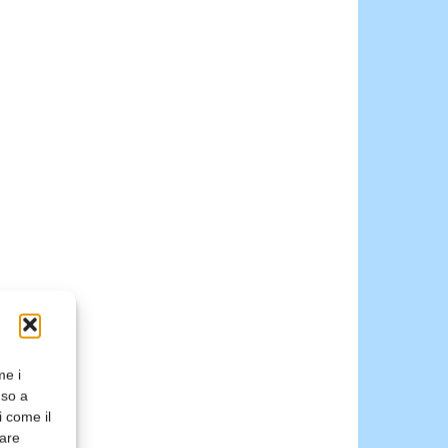
me i
nso a
i come il
rare