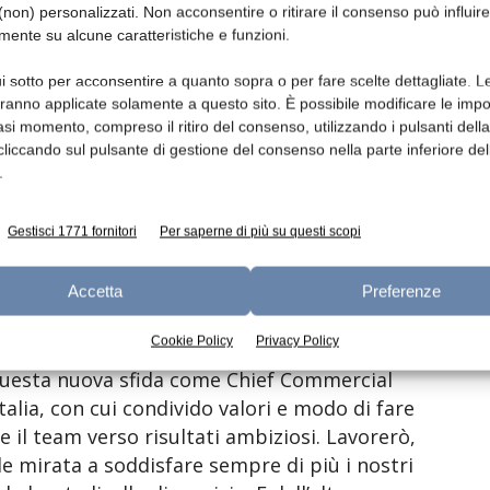
e Chief Commercial Officer Estero per
non) personalizzati. Non acconsentire o ritirare il consenso può influire
mente su alcune caratteristiche e funzioni.
i sotto per acconsentire a quanto sopra o per fare scelte dettagliate. L
, Mattia ha lavorato nel settore Food &
aranno applicate solamente a questo sito. È possibile modificare le impo
ome Business Unit Director in Est Europa e in
asi momento, compreso il ritiro del consenso, utilizzando i pulsanti dell
dopo un ruolo di responsabilità nel
cliccando sul pulsante di gestione del consenso nella parte inferiore del
.
iniziata, nel 2009, come consulente in Bain &
esperienza nel settore dei beni di consumo.
Gestisci 1771 fornitori
Per saperne di più su questi scopi
assetto commerciale del nuovo gruppo
 e un programma in grado di supportare la
Accetta
Preferenze
tero.
Cookie Policy
Privacy Policy
questa nuova sfida come Chief Commercial
alia, con cui condivido valori e modo di fare
e il team verso risultati ambiziosi. Lavorerò,
e mirata a soddisfare sempre di più i nostri