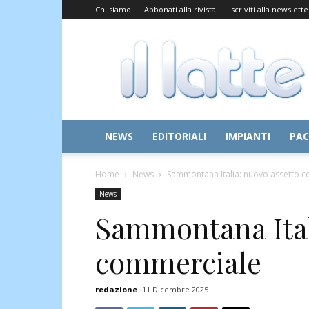
Chi siamo
Abbonati alla rivista
Iscriviti alla newslette
Il
Latte
NEWS
EDITORIALI
IMPIANTI
PAC
Home
News
Sammontana Italia: nuovo assetto 
News
Sammontana Ital
commerciale
redazione
11 Dicembre 2025