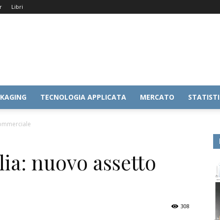
r
Libri
KAGING
TECNOLOGIA APPLICATA
MERCATO
STATIST
commerciale
ia: nuovo assetto
308