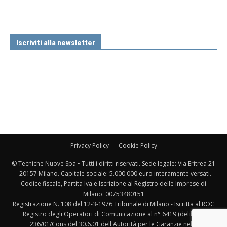
Iscriviti alla newsletter
Privacy Policy
Cookie Policy
© Tecniche Nuove Spa • Tutti i diritti riservati. Sede legale: Via Eritrea 21
- 20157 Milano. Capitale sociale: 5.000.000 euro interamente versati.
Codice fiscale, Partita Iva e Iscrizione al Registro delle Imprese di
Milano: 00753480151
Registrazione N. 108 del 12-3-1976 Tribunale di Milano - Iscritta al ROC
Registro degli Operatori di Comunicazione al n° 6419 (delibera
236/01/Cons del 30.6.01 dell'Autorità per le Garanzie nelle