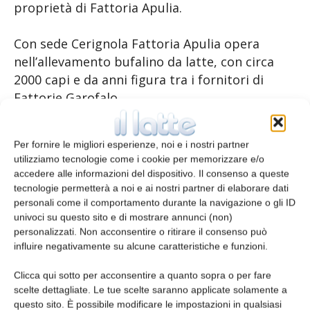
proprietà di Fattoria Apulia.
Con sede Cerignola Fattoria Apulia opera
nell’allevamento bufalino da latte, con circa
2000 capi e da anni figura tra i fornitori di
Fattorie Garofalo.
TAGS
Mozzarella di Bufala Campana
Per fornire le migliori esperienze, noi e i nostri partner
utilizziamo tecnologie come i cookie per memorizzare e/o
accedere alle informazioni del dispositivo. Il consenso a queste
tecnologie permetterà a noi e ai nostri partner di elaborare dati
personali come il comportamento durante la navigazione o gli ID
univoci su questo sito e di mostrare annunci (non)
personalizzati. Non acconsentire o ritirare il consenso può
influire negativamente su alcune caratteristiche e funzioni.
Clicca qui sotto per acconsentire a quanto sopra o per fare
Articolo precedente
Articolo successivo
scelte dettagliate. Le tue scelte saranno applicate solamente a
questo sito. È possibile modificare le impostazioni in qualsiasi
Omogeneizzatori ad alta
Catene portacavi più leggere