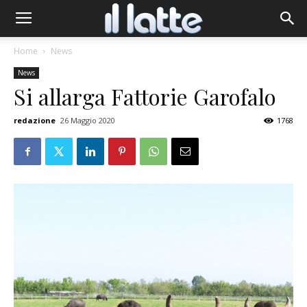
Home
News
News
Si allarga Fattorie Garofalo
redazione
26 Maggio 2020
1768