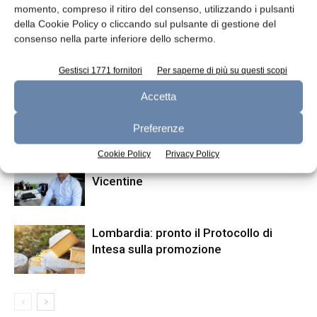
momento, compreso il ritiro del consenso, utilizzando i pulsanti
pressione
della Cookie Policy o cliccando sul pulsante di gestione del
consenso nella parte inferiore dello schermo.
ARTICOLI CORRELATI
ALTRO DALL'AUTORE
Gestisci 1771 fornitori
Per saperne di più su questi scopi
Dalter riceve finanziamento da Intesa
Accetta
Sanpaolo
Preferenze
Cookie Policy
Privacy Policy
Nuovo direttore generale per Latterie
Vicentine
Lombardia: pronto il Protocollo di
Intesa sulla promozione