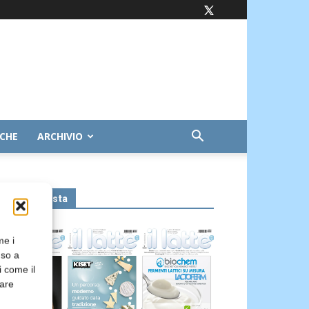
ICHE
ARCHIVIO
Leggi la rivista
me i
nso a
i come il
rare