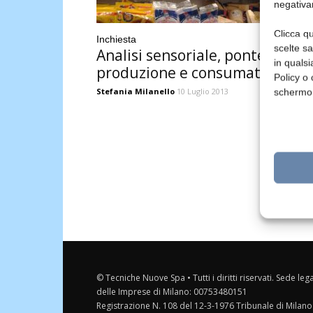
negativa
Clicca qu
Inchiesta
scelte s
Analisi sensoriale, ponte tra
in qualsi
produzione e consumatore
Policy o 
Stefania Milanello
10 Luglio 2013
schermo
© Tecniche Nuove Spa • Tutti i diritti riservati. Sede leg
delle Imprese di Milano: 00753480151
Registrazione N. 108 del 12-3-1976 Tribunale di Milano 