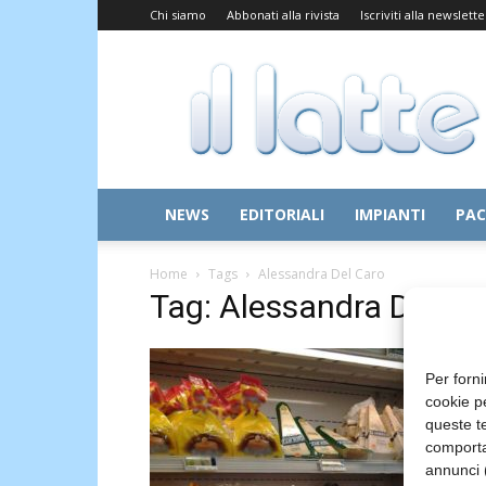
Chi siamo
Abbonati alla rivista
Iscriviti alla newslette
Il
Latte
NEWS
EDITORIALI
IMPIANTI
PAC
Home
Tags
Alessandra Del Caro
Tag: Alessandra Del Ca
Per forni
cookie p
queste te
comporta
annunci (