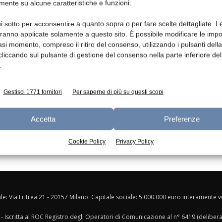
mente su alcune caratteristiche e funzioni.
Ed
i sotto per acconsentire a quanto sopra o per fare scelte dettagliate. L
aranno applicate solamente a questo sito. È possibile modificare le impo
asi momento, compreso il ritiro del consenso, utilizzando i pulsanti dell
cliccando sul pulsante di gestione del consenso nella parte inferiore del
.
Gestisci 1771 fornitori
Per saperne di più su questi scopi
Accetta
Preferenze
Cookie Policy
Privacy Policy
ale: Via Eritrea 21 - 20157 Milano. Capitale sociale: 5.000.000 euro interamente ver
- Iscritta al ROC Registro degli Operatori di Comunicazione al n° 6419 (deliber