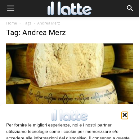
Home
Tags
Andrea Merz
Tag: Andrea Merz
Formaggi di montagna, valorizzazione
multifunzionale
Per fornire le migliori esperienze, noi e i nostri partner
Stefania Milanello
28 Gennaio 2014
utilizziamo tecnologie come i cookie per memorizzare e/o
accedere alle informazioni del dispositivo. Il consenso a queste