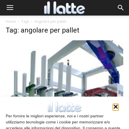
Home
Tags
Angolare per pallet
Tag: angolare per pallet
Applicazione di angolari per la
protezione di pallet
Per fornire le migliori esperienze, noi e i nostri partner
redazione
1 Luglio 2017
utilizziamo tecnologie come i cookie per memorizzare e/o
accedere alle informazioni del dispositivo. Il consenso a queste