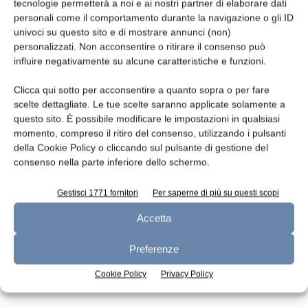
Leggi la rivista
tecnologie permetterà a noi e ai nostri partner di elaborare dati
personali come il comportamento durante la navigazione o gli ID
univoci su questo sito e di mostrare annunci (non)
personalizzati. Non acconsentire o ritirare il consenso può
influire negativamente su alcune caratteristiche e funzioni.
Clicca qui sotto per acconsentire a quanto sopra o per fare
scelte dettagliate. Le tue scelte saranno applicate solamente a
questo sito. È possibile modificare le impostazioni in qualsiasi
momento, compreso il ritiro del consenso, utilizzando i pulsanti
della Cookie Policy o cliccando sul pulsante di gestione del
n.7 - Luglio 2026
n.6 - Giugno 2026
n.5 - Maggio 2026
consenso nella parte inferiore dello schermo.
Edicola Web
Gestisci 1771 fornitori
Per saperne di più su questi scopi
Accetta
Iscriviti alla newsletter
Preferenze
Cookie Policy
Privacy Policy