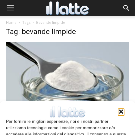
Home
Tags
Bevande limpide
Tag: bevande limpide
Preparazioni di proteine del siero per
bevande limpide
Per fornire le migliori esperienze, noi e i nostri partner
redazione
31 Dicembre 2014
utilizziamo tecnologie come i cookie per memorizzare e/o
accedere alle informazioni del dispositivo. Il consenso a queste